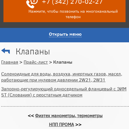
+7 (342) 270-02-27
Нажмите, чтобы позвонить на многоканальный
телефон
Открыть меню
Клапаны
Главная
>
Прайс-лист
> Клапаны
Соленоидные для воды, воздуха, инертных газов, масел,
работающие при нулевом давлении 2W21, 2W31
Запорно-регулирующий односедельный фланцевый с ЭИМ
ST (Словакия) с реостатным датчиком
<<
Физтех манометры, термометры
НПП ПРОМА
>>