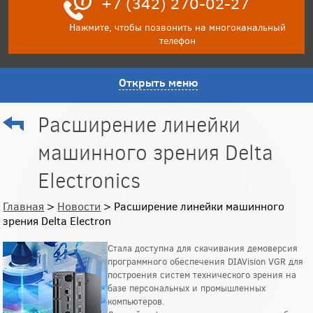
+7 (342) 270-02-27
Нажмите, чтобы позвонить на многоканальный
телефон
Открыть меню
Расширение линейки
машинного зрения Delta
Electronics
Главная
>
Новости
> Расширение линейки машинного
зрения Delta Electron
Стала доступна для скачивания демоверсия
программного обеспечения DIAVision VGR для
построения систем технического зрения на
базе персональных и промышленных
компьютеров.