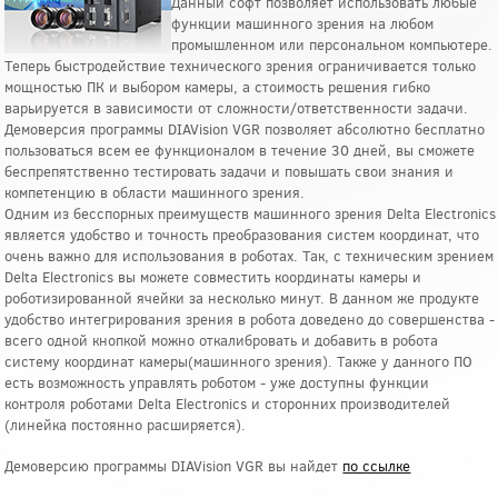
Данный софт позволяет использовать любые
функции машинного зрения на любом
промышленном или персональном компьютере.
Теперь быстродействие технического зрения ограничивается только
мощностью ПК и выбором камеры, а стоимость решения гибко
варьируется в зависимости от сложности/ответственности задачи.
Демоверсия программы DIAVision VGR позволяет абсолютно бесплатно
пользоваться всем ее функционалом в течение 30 дней, вы сможете
беспрепятственно тестировать задачи и повышать свои знания и
компетенцию в области машинного зрения.
Одним из бесспорных преимуществ машинного зрения Delta Electronics
является удобство и точность преобразования систем координат, что
очень важно для использования в роботах. Так, с техническим зрением
Delta Electronics вы можете совместить координаты камеры и
роботизированной ячейки за несколько минут. В данном же продукте
удобство интегрирования зрения в робота доведено до совершенства -
всего одной кнопкой можно откалибровать и добавить в робота
систему координат камеры(машинного зрения). Также у данного ПО
есть возможность управлять роботом - уже доступны функции
контроля роботами Delta Electronics и сторонних производителей
(линейка постоянно расширяется).
Демоверсию программы DIAVision VGR вы найдет
по ссылке