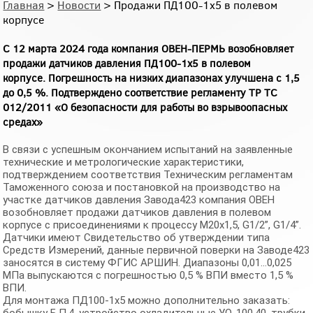
Главная
>
Новости
> Продажи ПД100-1х5 в полевом
корпусе
С 12 марта 2024 года компания ОВЕН-ПЕРМЬ возобновляет
продажи
датчиков давления ПД100-1х5 в полевом
корпусе.
Погрешность на низких диапазонах улучшена с 1,5
до 0,5 %.
Подтверждено соответствие регламенту
ТР ТС
012/2011
«О безопасности для работы во взрывоопасных
средах»
В связи с успешным окончанием испытаний на заявленные
технические и метрологические характеристики,
подтверждением соответствия Техническим регламентам
Таможенного союза и постановкой на производство на
участке датчиков давления Завода423 компания ОВЕН
возобновляет продажи датчиков давления в полевом
корпусе с присоединениями к процессу М20х1,5, G1/2”, G1/4”.
Датчики имеют Свидетельство об утверждении типа
Средств Измерений, данные первичной поверки на Заводе423
заносятся в систему ФГИС АРШИН. Диапазоны 0,01…0,025
МПа выпускаются с погрешностью 0,5 % ВПИ вместо 1,5 %
ВПИ.
Для монтажа ПД100-1х5 можно дополнительно заказать: