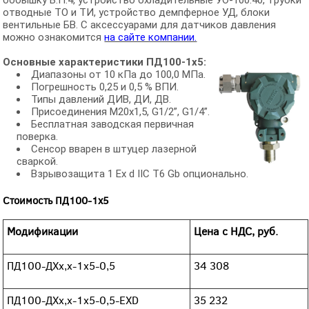
бобышку Б.П.4, устройство охладительные УО-100.40, трубки
отводные ТО и ТИ, устройство демпферное УД, блоки
вентильные БВ. С аксессуарами для датчиков давления
можно ознакомится
на сайте компании.
Основные характеристики ПД100-1х5:
Диапазоны от 10 кПа до 100,0 МПа.
Погрешность 0,25 и 0,5 % ВПИ.
Типы давлений ДИВ, ДИ, ДВ.
Присоединения М20х1,5, G1/2”, G1/4”.
Бесплатная заводская первичная
поверка.
Сенсор вварен в штуцер лазерной
сваркой.
Взрывозащита 1 Ex d IIC T6 Gb опционально.
Стоимость ПД100-1х5
Модификации
Цена c НДС, руб.
ПД100-ДХх,х-1х5-0,5
34 308
ПД100-ДХх,х-1х5-0,5-ЕХD
35 232