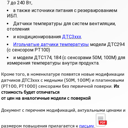
7 до 240 Вт,
а также источники питания с резервированием
ИБП.
Датчики температуры для систем вентиляции,
отопления
и кондиционирования
ДТС3ххх
.
Игольчатые датчики температуры
модели ДТС294
(с сенсором РТ100)
и модели ДТС174, 184 (с сенсорами 50М, 100М) для
измерения температуры внутри продукта.
Кроме того, в номенклатуре появятся новые модификации
датчиков ДТС3ххх с медными (50М, 100М) и платиновыми
(РТ100, РТ1000) сенсорами без первичной поверки.
Их
стоимость будет отличаться
от цен на аналогичные модели с поверкой
Документ с перечнем модификаций, актуальными ценами и
размером повышения прилагается к
письму