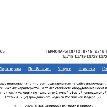
5С5
ТЕРМОПАРЫ ТД712 ТД715 ТД716 Т
ТД718 ТД719 ТД728 ТД7
Партнерам
Прайс-лист
Услуги
Новости
Ко
ше внимание на то, что вся представленная на сайте информация
технических характеристик, а также стоимости оборудования носит
и при каких условиях не является публичной офертой, определяемо
Статьи 437 (2) Гражданского кодекса Российской Федерации.
2009 - 2026 © ООО «Приборы контроля и Привод»