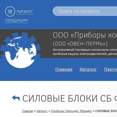
Каталог
продукции
ООО «Приборы ко
(ООО «ОВЕН-ПЕРМЬ»)
Эксклюзивный поставщик контрольно-изме
приборов защиты электродвигателей, датчик
Главная
Каталог
Парт
СИЛОВЫЕ БЛОКИ СБ 
Главная
>
Каталог
>
Приборы Термодат, Мерадат
> СИЛОВЫЕ БЛО