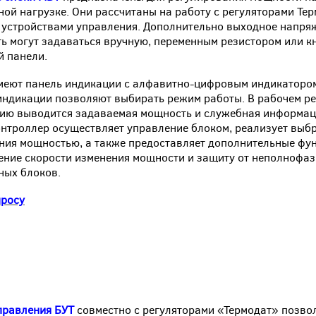
ной нагрузке. Они рассчитаны на работу c регуляторами Тер
 устройствами управления. Дополнительно выходное напря
ь могут задаваться вручную, переменным резистором или к
й панели.
меют панель индикации с алфавитно-цифровым индикатором
индикации позволяют выбирать режим работы. В рабочем р
ию выводится задаваемая мощность и служебная информац
нтроллер осуществляет управление блоком, реализует выб
ния мощностью, а также предоставляет дополнительные фун
ение скорости изменения мощности и защиту от неполнофа
ных блоков.
просу
правления БУТ
совместно с регуляторами «Термодат» позво