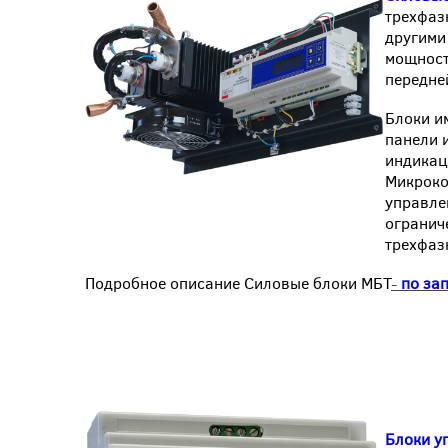
трехфаз
другими
мощност
передне
Блоки и
панели 
индикац
Микроко
управле
огранич
трехфаз
Подробное описание Силовые блоки МБТ
-
по за
Блоки у