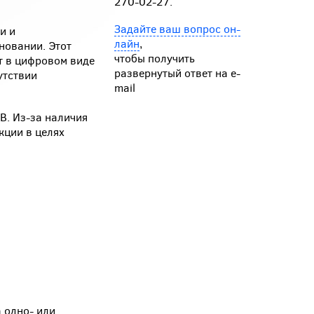
270-02-27.
Задайте ваш вопрос он-
и и
лайн
,
новании. Этот
чтобы получить
т в цифровом виде
развернутый ответ на e-
утствии
mail
В. Из-за наличия
кции в целях
 одно- или