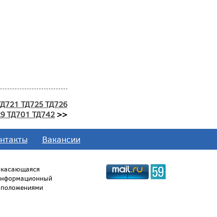
Д721 ТД725 ТД726
29 ТД701 ТД742
>>
нтакты
Вакансии
, касающаяся
 информационный
й положениями