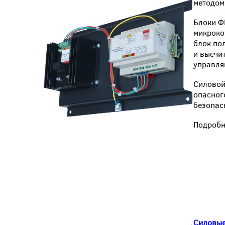
методом
Блоки Ф
микроко
блок по
и высчи
управля
Силовой
опасног
безопас
Подробн
Силовые