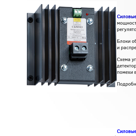
Силовые
мощност
регулят
Блоки о
и распр
Схема у
детекто
помехи в
Подробн
Силовые