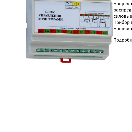
мощност
распред
силовые
Прибор 
мощност
Подробн