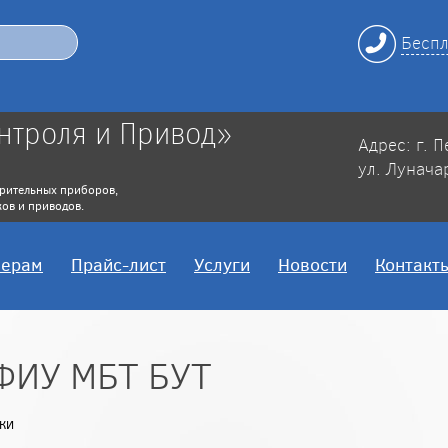
Беспл
нтроля и Привод»
Адрес: г. 
ул. Лунача
рительных приборов,
ов и приводов.
нерам
Прайс-лист
Услуги
Новости
Контакт
ФИУ МБТ БУТ
КИ