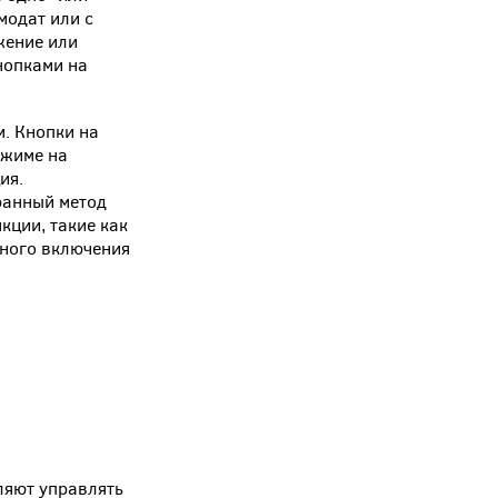
модат или с
жение или
нопками на
. Кнопки на
ежиме на
ия.
ранный метод
кции, такие как
зного включения
ляют управлять