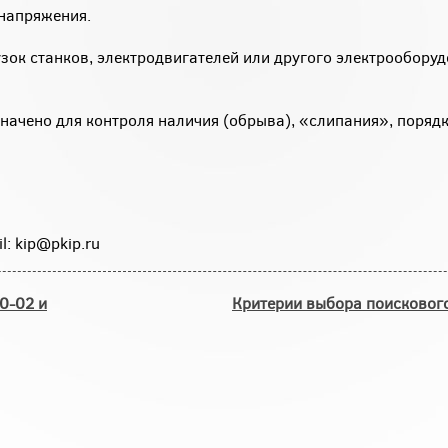
 напряжения.
узок станков, электродвигателей или другого электрооборуд
начено для контроля наличия (обрыва), «слипания», поряд
l: kip@pkip.ru
0-02 и
Критерии выбора поисковог