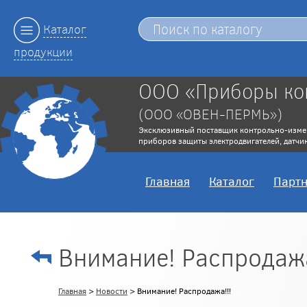
Каталог
продукции
ООО «Приборы ко
(ООО «ОВЕН-ПЕРМЬ»)
Эксклюзивный поставщик контрольно-изме
приборов защиты электродвигателей, датчик
Главная
Каталог
Парт
Внимание! Распродажа
Главная
>
Новости
> Внимание! Распродажа!!!