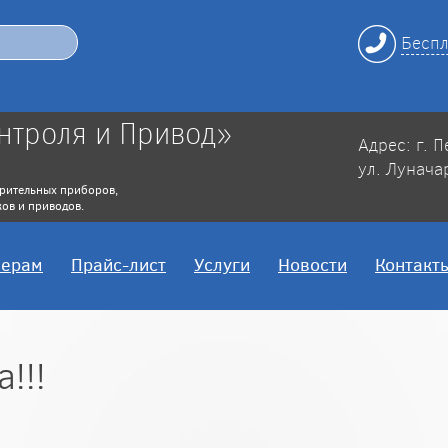
Беспл
нтроля и Привод»
Адрес: г. 
ул. Лунача
рительных приборов,
ов и приводов.
нерам
Прайс-лист
Услуги
Новости
Контакт
!!!