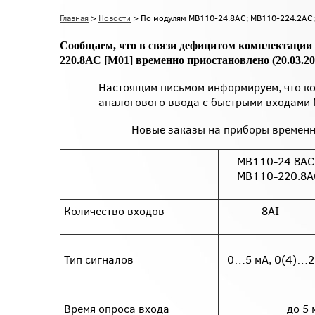
Главная
>
Новости
> По модулям МВ110-24.8АС; МВ110-224.2АС;
Сообщаем, что в связи дефицитом комплектации 
220.8АС [М01] временно приостановлено (20.03.20
Настоящим письмом информируем, что ко
аналогового ввода с быстрыми входами
Новые заказы на приборы временно
МВ110-24.8АС
МВ110-220.8А
Количество входов
8AI
Тип сигналов
0…5 мА, 0(4)…2
Время опроса входа
до 5 