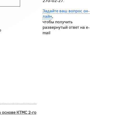
270-02-27.
Задайте ваш вопрос он-
лайн
,
чтобы получить
развернутый ответ на e-
е
mail
 основе КТМС 2-го