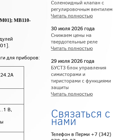
Соленоидный клапан с
регулировочным вентилем
Читать полностью
[М01]; МВ110-
30 июля 2026 года
Снижаем цены на
дулей
твердотельные реле
01].
Читать полностью
ги для приборов:
29 июля 2026 года
БУСТ3 блок управления
симисторами и
24.2А
тиристорами с функциями
защиты
Читать полностью
Связаться с
…1 В,
нами
ры
Телефон в Перми +7 (342)