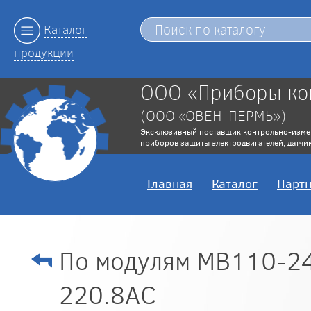
Каталог
продукции
ООО «Приборы ко
(ООО «ОВЕН-ПЕРМЬ»)
Эксклюзивный поставщик контрольно-изме
приборов защиты электродвигателей, датчик
Главная
Каталог
Парт
По модулям МВ110-2
220.8АС