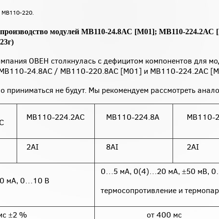
 МВ110-220.
производство модулей МВ110-24.8АС [М01]; МВ110-224.2АС 
23г)
мпания ОВЕН столкнулась с дефицитом компонентов для мо
 МВ110-24.8АС / МВ110-220.8АС [М01] и МВ110-224.2АС [М
 приниматься не будут. Мы рекомендуем рассмотреть анало
МВ110-224.2АС
МВ110-224.8А
МВ110-2
С
2AI
8AI
2AI
0…5 мА, 0(4)…20 мА, ±50 мВ, 0
0 мА, 0…10 В
термосопротивление и термопа
мс ±2 %
от 400 мс