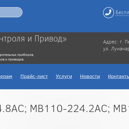
Беспл
нтроля и Привод»
Адрес: г. 
ул. Лунача
рительных приборов,
ов и приводов.
нерам
Прайс-лист
Услуги
Новости
Контакт
4.8АС; МВ110-224.2АС; МВ