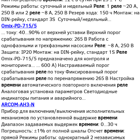
Режимы работы: суточный и недельный
Реле
: 1
реле
~20 А,
250 В или 2
реле
~8 А, 250 В Резерв хода: 150 ч Монтаж: на
DIN-рейку, стандарт 3S Суточный/недельный...
Omix-PD-715/5
... току: 40...90% от верхней уставки Верхний порог
срабатывания по напряжению: 265 В Работа с
однофазными и трехфазными насосами
Реле
: ~8 А, 250 В
Защита: IP20 Монтаж: на DIN-рейку, стандарт 1S
Реле
Omix-PD-715/5 предназначено для контроля и
мониторинга... ... 600 А) Настраиваемый порог
срабатывания
реле
по току Фиксированный порог
срабатывания
реле
по перенапряжению 265 В Настройка
времени
автоматического повторного включения
реле
Аналоговая установка параметров Светодиодные
индикаторы питания и аварийного...
ARCOM-AH3-N
Прибор для включения/выключения исполнительных
механизмов по установленной выдержке
времени
Диапазон задаваемых выдержек
времени
: 0...30 ч
Погрешность: ±1% от полной шкалы Отсчет
времени
:
прямой Режимы работы: однократный 2 независимых