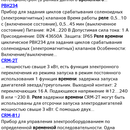
РВК234
Прибор для задания циклов срабатывания соленоидных
(электромагнитных) клапанов Время работы
реле
: 0,5...10
с (включенное состояние), 0,5...45 мин (выключенное
состояние) Питание: ≅24...220 В Допустимая сила тока: 1 А
Присоединение: DIN 43650A Защита: IP65
Реле
времени
циклическое РВК234 для задания циклов срабатывания
соленоидных (электромагнитных) клапанов Особенности:
Включение/выключение...
CRM-2T
... мощностью свыше 3 кВт, есть функция электронного
переключения из режима запуска в режим постоянного
использования 1 функция
времени
: задержка запуска
двигателей звезда/треугольник. Выходной контакт: 2
переключающих 16 A. Подающееся напряжение ≅12…240
В или ~230 В.
Реле
задержки
времени
CRM-2T могут быть
использованы для отсрочки запуска электродвигателей
мощностью свыше 3 кВт. С помощью двух...
CRM-81J
Прибор для управления электрооборудованием по
определенной
временной
последовательности. Одна