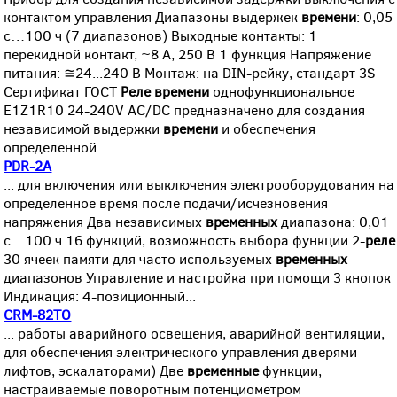
контактом управления Диапазоны выдержек
времени
: 0,05
с…100 ч (7 диапазонов) Выходные контакты: 1
перекидной контакт, ~8 А, 250 В 1 функция Напряжение
питания: ≅24...240 В Монтаж: на DIN-рейку, стандарт 3S
Сертификат ГОСТ
Реле
времени
однофункциональное
E1Z1R10 24-240V AC/DC предназначено для создания
независимой выдержки
времени
и обеспечения
определенной...
PDR-2A
... для включения или выключения электрооборудования на
определенное время после подачи/исчезновения
напряжения Два независимых
временных
диапазона: 0,01
c…100 ч 16 функций, возможность выбора функции 2-
реле
30 ячеек памяти для часто используемых
временных
диапазонов Управление и настройка при помощи 3 кнопок
Индикация: 4-позиционный...
CRM-82TO
... работы аварийного освещения, аварийной вентиляции,
для обеспечения электрического управления дверями
лифтов, эскалаторами) Две
временные
функции,
настраиваемые поворотным потенциометром