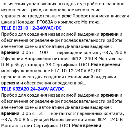
логических управляющих выходных устройства: базовое
исполнение –
реле
, опциональное исполнение –
управление твердотельным
реле
Поворотная механическая
шкала Колодка PF083A в комплекте Монтаж:...
TELE E1ZI10 12-240VAC/DC
Прибор для создания независимой выдержки
времени
и
обеспечения определенной последовательности работы
элементов схемы автоматики Диапазоны выдержек
времени
: 0,05 с…100... ... перекидной контакт, ~8 А, 250 В
2 функции Напряжение питания: ≅12...240 В Монтаж: на
DIN-рейку, стандарт 3S Сертификат ГОСТ
Реле
времени
многофункциональное E1ZI10 12-240V AC/DC
предназначено для создания независимой выдержки
времени
и обеспечения определенной...
TELE K3ZA20 24-240V AC/DC
Прибор для создания независимой выдержки
времени
и
обеспечения определенной последовательности работы
элементов схемы автоматики Диапазоны выдержек
времени
: 0,05 с…3... ... контакты: 2 перекидных контакта,
~8 А, 250 В 5 функций Напряжение питания: ≅24...240 В
Монтаж: в щит Сертификат ГОСТ
Реле
времени