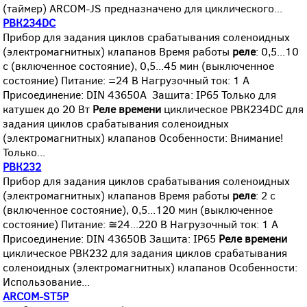
(таймер) ARCOM-JS предназначено для циклического...
РВК234DC
Прибор для задания циклов срабатывания соленоидных
(электромагнитных) клапанов Время работы
реле
: 0,5...10
с (включенное состояние), 0,5...45 мин (выключенное
состояние) Питание: =24 В Нагрузочный ток: 1 А
Присоединение: DIN 43650A Защита: IP65 Только для
катушек до 20 Вт
Реле
времени
циклическое РВК234DC для
задания циклов срабатывания соленоидных
(электромагнитных) клапанов Особенности: Внимание!
Только...
РВК232
Прибор для задания циклов срабатывания соленоидных
(электромагнитных) клапанов Время работы
реле
: 2 с
(включенное состояние), 0,5...120 мин (выключенное
состояние) Питание: ≅24...220 В Нагрузочный ток: 1 А
Присоединение: DIN 43650B Защита: IP65
Реле
времени
циклическое РВК232 для задания циклов срабатывания
соленоидных (электромагнитных) клапанов Особенности:
Использование...
ARCOM-ST5P