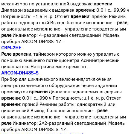
механизмов по установленной выдержке
времени
Диапазон задаваемых выдержек
времени
: 0,01 с...99,99 ч
Погрешность: ±1 e. м. p. Отсчет
времени
: прямой Режимы
работы: однократный Выход: базовое исполнение –
реле
,
опциональное исполнение – управление твердотельным
реле
Индикатор: 4-разрядный светодиодный Модель
прибора ARCOM-DH48S-1Z...
CRM-2HE
Реле
времени
, таймером которого можно управлять с
помощью внешнего потенциометра Асимметрический
циклователь Настраиваемое время: от...
ARCOM-DH48S-S
Прибор для циклического включения/отключения
электротехнического оборудования через заданный
промежуток
времени
Диапазон задаваемых выдержек
времени
: 0,01 с...990 ч Погрешность: ±1 e. м. p. Отсчет
времени
: прямой Режимы работы: однократный или
циклический Выход: базовое исполнение –
реле
,
опциональное исполнение – управление твердотельным
реле
Индикатор: 2×2-разрядный светодиодный Модель
прибора ARCOM-DH48S-S-1Z...