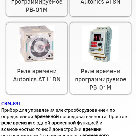
программируемое
Autonics AT8N
РВ-01М
Реле времени
Реле времени
Autonics AT11DN
программируемое
РВ-01М
CRM-83J
Прибор для управления электрооборудованием по
определенной
временной
последовательности. Простое
реле
времени
с одной
временной
функцией и
возможностью точной донастройки
времени
потенциометром (в рамках данного
временного
...