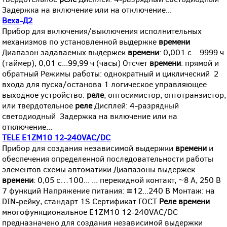
Задержка на включение или на отключение...
Веха-Д2
Прибор для включения/выключения исполнительных
механизмов по установленной выдержке
времени
Диапазон задаваемых выдержек
времени
: 0,001 с…9999 ч
(таймер), 0,01 с...99,99 ч (часы) Отсчет
времени
: прямой и
обратный Режимы работы: однократный и циклический 2
входа для пуска/останова 1 логическое управляющее
выходное устройство:
реле
, оптосимистор, оптотранзистор,
или твердотельное
реле
Дисплей: 4-разрядный
светодиодный Задержка на включение или на
отключение...
TELE E1ZM10 12-240VAC/DC
Прибор для создания независимой выдержки
времени
и
обеспечения определенной последовательности работы
элементов схемы автоматики Диапазоны выдержек
времени
: 0,05 с…100... ... перекидной контакт, ~8 А, 250 В
7 функций Напряжение питания: ≅12...240 В Монтаж: на
DIN-рейку, стандарт 1S Сертификат ГОСТ
Реле
времени
многофункциональное E1ZM10 12-240VAC/DC
предназначено для создания независимой выдержки