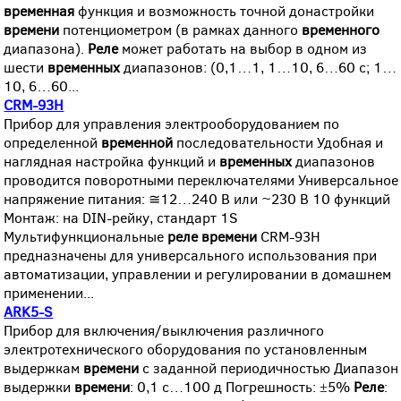
временная
функция и возможность точной донастройки
времени
потенциометром (в рамках данного
временного
диапазона).
Реле
может работать на выбор в одном из
шести
временных
диапазонов: (0,1…1, 1…10, 6…60 с; 1…
10, 6…60...
CRM-93H
Прибор для управления электрооборудованием по
определенной
временной
последовательности Удобная и
наглядная настройка функций и
временных
диапазонов
проводится поворотными переключателями Универсальное
напряжение питания: ≅12…240 В или ~230 В 10 функций
Монтаж: на DIN-рейку, стандарт 1S
Мультифункциональные
реле
времени
CRM-93H
предназначены для универсального использования при
автоматизации, управлении и регулировании в домашнем
применении...
ARK5-S
Прибор для включения/выключения различного
электротехнического оборудования по установленным
выдержкам
времени
с заданной периодичностью Диапазон
выдержки
времени
: 0,1 с…100 д Погрешность: ±5%
Реле
: