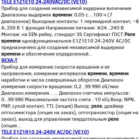
TELE E1Z1E10 24-240VAC/DC (VE10)
Прибор для создания независимой задержки включения
Диапазоны выдержек
времени
: 0,05 с…100 ч (7
диапазонов) Выходные контакты: 1 перекидной контакт, ~8
А, 250 В 1 функция Напряжение питания: ≅24...240 В
Монтаж: на DIN-рейку, стандарт 3S Сертификат ГОСТ
Реле
времени
однофункциональное E1Z1E10 24-240V AC/DC
предназначено для создания независимой выдержки
времени
и обеспечения определенной...
ВЕХА-Т
Прибор для измерение скорости вращения и ее
направления, измерение интервалов
времени
,
времени
наработки и числа совершенных оборотов Диапазон
измерения скорости вращения: 0,2...99 990 об/мин
Диапазон измерения... ... Диапазон счетчика импульсов:
0...99 990 Максимальная частота счета : 10 кГц Вход: NPN,
PNP, сухой контакт, TTL (опция) Выход:
реле
, драйвер
оптосимистора (опция на заказ), оптотранзистор (опция на
заказ), выход для управления твердотельным
реле
(опция...
TELE E1Z1R10 24-240V AC/DC (VE10)
Прибор для создания независимой задержки выключения с