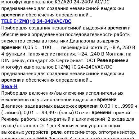
многофункциональное K3ZA20 24-240V AC/DC
предназначено для создания независимой выдержки
времени
и обеспечения определенной...
TELE E1ZMQ10 24-240VAC/DC
Прибор для создания независимой выдержки
времени
и
обеспечения определенной последовательности работы
элементов схемы автоматики Диапазоны выдержек
времени
: 0,05 с…100... ... перекидной контакт, ~8 А, 250 В
4 функции Напряжение питания: ≅24...240 В Монтаж: на
DIN-рейку, стандарт 3S Сертификат ГОСТ
Реле
времени
многофункциональное E1ZMQ10 24-240VAC/DC
предназначено для создания независимой выдержки
времени
и обеспечения определенной...
Веха-Н
Прибор для включения/выключения исполнительных
механизмов по установленной выдержке
времени
Диапазон задаваемых выдержек
времени
: 0,001 с…9999 ч
(таймер), 0,01 с...99,99 ч (часы) Отсчет
времени
: прямой... ...
Режимы работы: однократный и циклический 2 входа для
пуска/останова От 1 до 3 логических управляющих
выходных устройств:
реле
, оптосимистор, оптотранзистор,
твердотельное
реле
Дисплей: 4-разрядный светодиодный