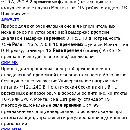
~16 А, 250 В 2
временные
функции (начало цикла с
импульса или с паузы) Монтаж: на DIN-рейку, стандарт 1S
Циклическое...
ARK5-T9
Прибор для включения/выключения исполнительных
механизмов по установленной выдержке
времени
Диапазон выдержки
времени
: 0,1 с…10 д Погрешность:
±5%
Реле
: ~16 А, 250 В 10
временных
функций Монтаж: на
DIN-рейку, стандарт 1S
Реле
времени
(таймер) ARK5-T9
предназначено для включения/выключения...
CRM-9S
Прибор для управления электрооборудованием по
определенной
временной
последовательности Абсолютно
беззвучное переключение Универсальное напряжение
питания ~12…240 В 1 статический бесконтактный... ...
временных
диапазонов, универсальное питание, контакты
16 A или 3×8 A Монтаж: на DIN-рейку, стандарт 1S
Многофункциональные
реле
времени
CRM-9S
предназначены для универсального использования при
автоматизации, управлении и регулировании в домашнем
применении...
CRM-91H