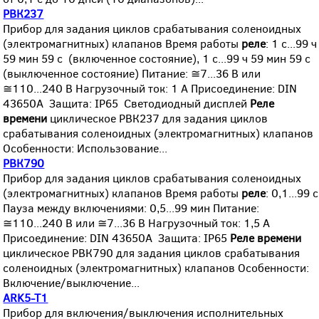
РВК237
Прибор для задания циклов срабатывания соленоидных
(электромагнитных) клапанов Время работы
реле
: 1 с...99 ч
59 мин 59 с (включенное состояние), 1 с...99 ч 59 мин 59 с
(выключенное состояние) Питание: ≅7...36 В или
≅110...240 В Нагрузочный ток: 1 А Присоединение: DIN
43650A Защита: IP65 Светодиодный дисплей
Реле
времени
циклическое РВК237 для задания циклов
срабатывания соленоидных (электромагнитных) клапанов
Особенности: Использование...
РВК790
Прибор для задания циклов срабатывания соленоидных
(электромагнитных) клапанов Время работы
реле
: 0,1...99 с
Пауза между включениями: 0,5...99 мин Питание:
≅110...240 В или ≅7...36 В Нагрузочный ток: 1,5 А
Присоединение: DIN 43650A Защита: IP65
Реле
времени
циклическое РВК790 для задания циклов срабатывания
соленоидных (электромагнитных) клапанов Особенности:
Включение/выключение...
ARK5-T1
Прибор для включения/выключения исполнительных