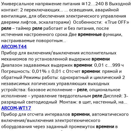
Универсальное напряжение питания ≅12…240 В Выходной
контакт: 2 переключающих... ... освещения, аварийной
вентиляции, для обеспечения электрического управления
дверями лифтов, эскалаторами) Особенности: «True OFF»
реле
– таймер
реле
работает и без питания, после
истечения настроенного срока Две
временные
функции,
настраиваемые поворотным...
ARCOM-T44
Прибор для включения/выключения исполнительных
механизмов по установленной выдержке
времени
Диапазон задаваемых выдержек
времени
: 0,01 с…999 ч
Погрешность: 0,01% ± 0,01 с Отсчет
времени
: прямой и
обратный Режимы работы: однократный и циклический 2
независимых логических управляющих выходных
устройства: базовое исполнение –
реле
, опциональное
исполнение – управление твердотельным
реле
Дисплей: 3-
разрядный светодиодный Монтаж: в щит, настенный, на...
ARCOM-WT17
Прибор для отсчета интервалов
времени
, автоматического
включения/выключения электротехнического
оборудования через заданный промежуток
времени
в