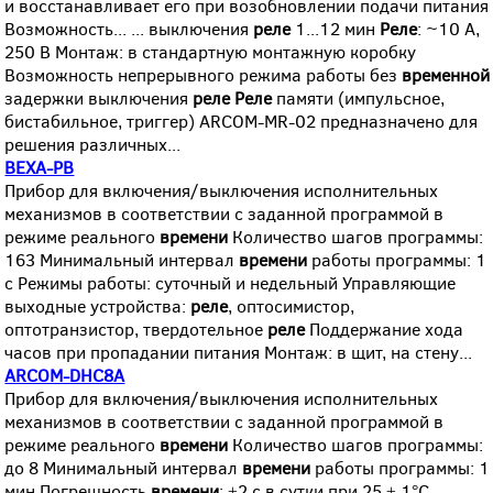
и восстанавливает его при возобновлении подачи питания
Возможность... ... выключения
реле
1...12 мин
Реле
: ~10 А,
250 В Монтаж: в стандартную монтажную коробку
Возможность непрерывного режима работы без
временной
задержки выключения
реле
Реле
памяти (импульсное,
бистабильное, триггер) ARCOM-MR-02 предназначено для
решения различных...
ВЕХА-РВ
Прибор для включения/выключения исполнительных
механизмов в соответствии с заданной программой в
режиме реального
времени
Количество шагов программы:
163 Минимальный интервал
времени
работы программы: 1
с Режимы работы: суточный и недельный Управляющие
выходные устройства:
реле
, оптосимистор,
оптотранзистор, твердотельное
реле
Поддержание хода
часов при пропадании питания Монтаж: в щит, на стену...
ARCOM-DHC8A
Прибор для включения/выключения исполнительных
механизмов в соответствии с заданной программой в
режиме реального
времени
Количество шагов программы:
до 8 Минимальный интервал
времени
работы программы: 1
мин Погрешность
времени
: ±2 с в сутки при 25 ± 1°С