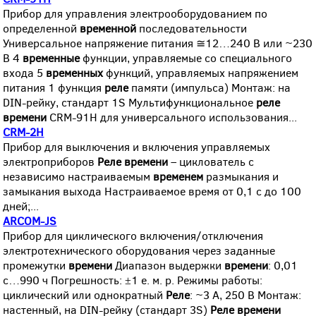
Прибор для управления электрооборудованием по
определенной
временной
последовательности
Универсальное напряжение питания ≅12…240 В или ~230
В 4
временные
функции, управляемые со специального
входа 5
временных
функций, управляемых напряжением
питания 1 функция
реле
памяти (импульса) Монтаж: на
DIN-рейку, стандарт 1S Мультифункциональное
реле
времени
CRM-91H для универсального использования...
CRM-2H
Прибор для выключения и включения управляемых
электроприборов
Реле
времени
– циклователь с
независимо настраиваемым
временем
размыкания и
замыкания выхода Настраиваемое время от 0,1 с до 100
дней;...
ARCOM-JS
Прибор для циклического включения/отключения
электротехнического оборудования через заданные
промежутки
времени
Диапазон выдержки
времени
: 0,01
с…990 ч Погрешность: ±1 e. м. p. Режимы работы:
циклический или однократный
Реле
: ~3 А, 250 В Монтаж:
настенный, на DIN-рейку (стандарт 3S)
Реле
времени