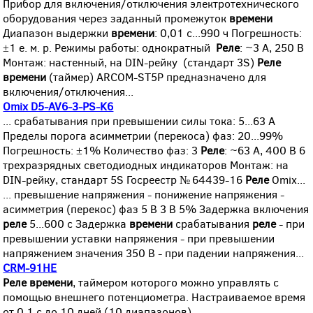
Прибор для включения/отключения электротехнического
оборудования через заданный промежуток
времени
Диапазон выдержки
времени
: 0,01 с...990 ч Погрешность:
±1 e. м. p. Режимы работы: однократный
Реле
: ~3 А, 250 В
Монтаж: настенный, на DIN-рейку (стандарт 3S)
Реле
времени
(таймер) ARCOM-ST5P предназначено для
включения/отключения...
Omix D5-AV6-3-PS-K6
... срабатывания при превышении силы тока: 5...63 А
Пределы порога асимметрии (перекоса) фаз: 20...99%
Погрешность: ±1% Количество фаз: 3
Реле
: ~63 А, 400 В 6
трехразрядных светодиодных индикаторов Монтаж: на
DIN-рейку, стандарт 5S Госреестр № 64439-16
Реле
Omix...
... превышение напряжения - понижение напряжения -
асимметрия (перекос) фаз 5 В 3 В 5% Задержка включения
реле
5...600 с Задержка
времени
срабатывания
реле
- при
превышении уставки напряжения - при превышении
напряжением значения 350 В - при падении напряжения...
CRM-91HE
Реле
времени
, таймером которого можно управлять с
помощью внешнего потенциометра. Настраиваемое время
от 0,1 с до 10 дней (10 диапазонов)...