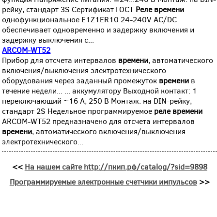
рейку, стандарт 3S Сертификат ГОСТ
Реле
времени
однофункциональное E1Z1ER10 24-240V AC/DC
обеспечивает одновременно и задержку включения и
задержку выключения с...
ARCOM-WT52
Прибор для отсчета интервалов
времени
, автоматического
включения/выключения электротехнического
оборудования через заданный промежуток
времени
в
течение недели... ... аккумулятору Выходной контакт: 1
переключающий ~16 А, 250 В Монтаж: на DIN-рейку,
стандарт 2S Недельное программируемое
реле
времени
ARCOM-WT52 предназначено для отсчета интервалов
времени
, автоматического включения/выключения
электротехнического...
<<
На нашем сайте http://пкип.рф/catalog/?sid=9898
Программируемые электронные счетчики импульсов
>>