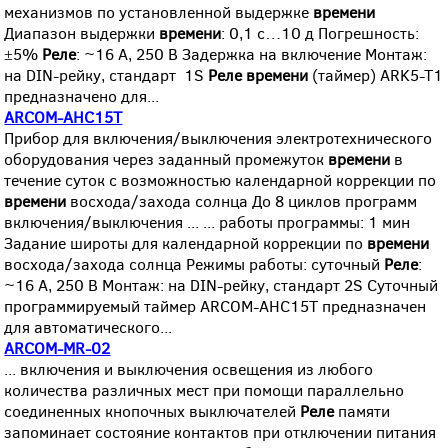
механизмов по установленной выдержке
времени
Диапазон выдержки
времени
: 0,1 с…10 д Погрешность:
±5%
Реле
: ~16 А, 250 В Задержка на включение Монтаж:
на DIN-рейку, стандарт 1S
Реле
времени
(таймер) ARK5-T1
предназначено для...
ARCOM-AHC15T
Прибор для включения/выключения электротехнического
оборудования через заданный промежуток
времени
в
течение суток с возможностью календарной коррекции по
времени
восхода/захода солнца До 8 циклов программ
включения/выключения ... ... работы программы: 1 мин
Задание широты для календарной коррекции по
времени
восхода/захода солнца Режимы работы: суточный
Реле
:
~16 А, 250 В Монтаж: на DIN-рейку, стандарт 2S Суточный
программируемый таймер ARCOM-AHC15T предназначен
для автоматического...
ARCOM-MR-02
... включения и выключения освещения из любого
количества различных мест при помощи параллельно
соединенных кнопочных выключателей
Реле
памяти
запоминает состояние контактов при отключении питания