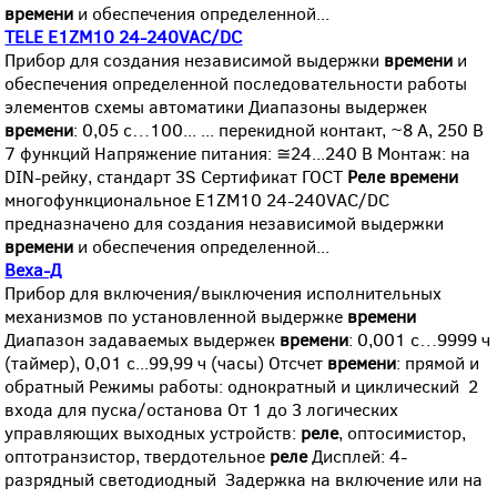
времени
и обеспечения определенной...
TELE E1ZM10 24-240VAC/DC
Прибор для создания независимой выдержки
времени
и
обеспечения определенной последовательности работы
элементов схемы автоматики Диапазоны выдержек
времени
: 0,05 с…100... ... перекидной контакт, ~8 А, 250 В
7 функций Напряжение питания: ≅24...240 В Монтаж: на
DIN-рейку, стандарт 3S Сертификат ГОСТ
Реле
времени
многофункциональное E1ZM10 24-240VAC/DC
предназначено для создания независимой выдержки
времени
и обеспечения определенной...
Веха-Д
Прибор для включения/выключения исполнительных
механизмов по установленной выдержке
времени
Диапазон задаваемых выдержек
времени
: 0,001 с…9999 ч
(таймер), 0,01 с...99,99 ч (часы) Отсчет
времени
: прямой и
обратный Режимы работы: однократный и циклический 2
входа для пуска/останова От 1 до 3 логических
управляющих выходных устройств:
реле
, оптосимистор,
оптотранзистор, твердотельное
реле
Дисплей: 4-
разрядный светодиодный Задержка на включение или на