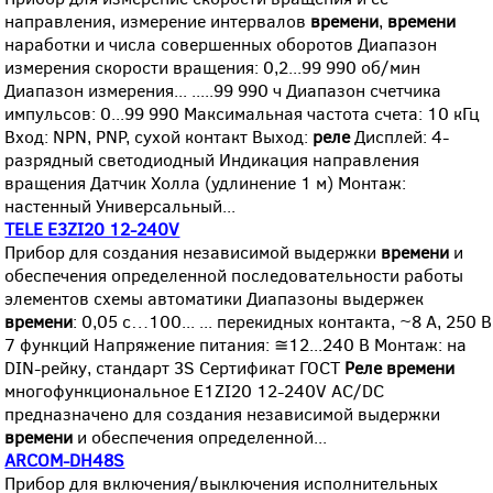
направления, измерение интервалов
времени
,
времени
наработки и числа совершенных оборотов Диапазон
измерения скорости вращения: 0,2...99 990 об/мин
Диапазон измерения... .....99 990 ч Диапазон счетчика
импульсов: 0...99 990 Максимальная частота счета: 10 кГц
Вход: NPN, PNP, сухой контакт Выход:
реле
Дисплей: 4-
разрядный светодиодный Индикация направления
вращения Датчик Холла (удлинение 1 м) Монтаж:
настенный Универсальный...
TELE E3ZI20 12-240V
Прибор для создания независимой выдержки
времени
и
обеспечения определенной последовательности работы
элементов схемы автоматики Диапазоны выдержек
времени
: 0,05 с…100... ... перекидных контакта, ~8 А, 250 В
7 функций Напряжение питания: ≅12...240 В Монтаж: на
DIN-рейку, стандарт 3S Сертификат ГОСТ
Реле
времени
многофункциональное E1ZI20 12-240V AC/DC
предназначено для создания независимой выдержки
времени
и обеспечения определенной...
ARCOM-DH48S
Прибор для включения/выключения исполнительных