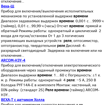
отключение...
Веха-Щ
Прибор для включения/выключения исполнительных
механизмов по установленной выдержке
времени
Диапазон задаваемых выдержек
времени
: 0,001 с…9999 ч
(таймер), 0,01 с...99,99 ч (часы) Отсчет
времени
: прямой и
обратный Режимы работы: однократный и циклический 2
входа для пуска/останова От 1 до 3 логических
управляющих выходных устройств:
реле
, оптосимистор,
оптотранзистор, твердотельное
реле
Дисплей: 4-
разрядный светодиодный Задержка на включение или на
отключение...
ARCOM-H3Y-4
Прибор для включения/отключения электротехнического
оборудования через заданный промежуток
времени
Диапазон выдержки
времени
: 1…60 c Погрешность: ±1 e.
м. p. Режимы работы: однократный 4
реле
: ~5 А, 250 В
Колодка PYF14A-E в комплекте Монтаж: настенный, на
DIN-рейку (стандарт 2S)
Реле
времени
(таймер) ARCOM-
H3Y...
ВЕХА-Т с датчиком Холла
Прибор для измерение скорости вращения и ее