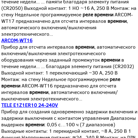
течение недели... ... памяти благодаря элементу питания
(CR2050) Выходной контакт: 1 НО ~16 А, 250 В Монтаж: на
стену Недельное программируемое
реле
времени
ARCOM-
WT17 предназначено для отсчета интервалов
времени
,
автоматического включения/выключения
электротехнического...
ARCOM-WT16
Прибор для отсчета интервалов
времени
, автоматического
включения/выключения электротехнического
оборудования через заданный промежуток
времени
в
течение недели... ... благодаря элементу питания (CR2032)
Выходной контакт: 1 переключающий ~30 А, 250 В
Монтаж: на стену Недельное программируемое
реле
времени
ARCOM-WT16 предназначено для отсчета
интервалов
времени
, автоматического включения/
выключения электротехнического...
TELE E1Z1ER10 24-240V
Прибор для создания одновременно задержки включения и
задержки выключения с контактом управления Диапазоны
выдержек
времени
: 0,05 с…100 ч (7 диапазонов)
Выходные контакты: 1 перекидной контакт, ~8 А, 250 В 1
функция Напряжение питания: ≅24...240 В Монтаж: на DIN-