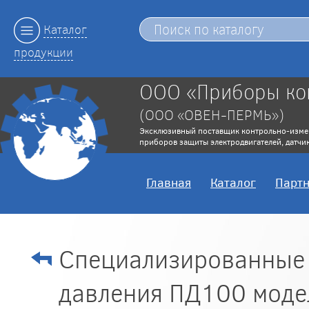
Каталог
продукции
ООО «Приборы ко
(ООО «ОВЕН-ПЕРМЬ»)
Эксклюзивный поставщик контрольно-изме
приборов защиты электродвигателей, датчик
Главная
Каталог
Парт
Специализированные 
давления ПД100 моде