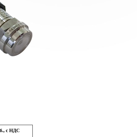
б., с НДС