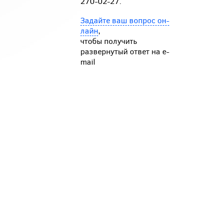
270-02-27.
Задайте ваш вопрос он-
лайн
,
чтобы получить
развернутый ответ на e-
mail