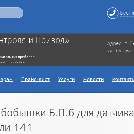
Беспл
нтроля и Привод»
Адрес: г. 
ул. Лунача
рительных приборов,
ов и приводов.
нерам
Прайс-лист
Услуги
Новости
Контакт
бобышки Б.П.6 для датчик
ли 141