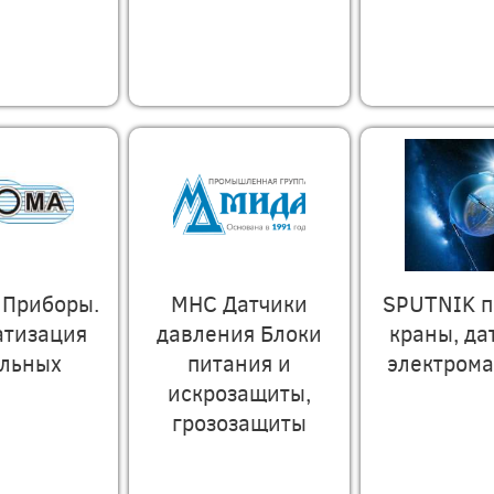
 Приборы.
МНС Датчики
SPUTNIK п
атизация
давления Блоки
краны, да
ельных
питания и
электром
искрозащиты,
грозозащиты