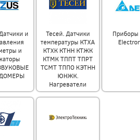
Датчики и
Тесей. Датчики
Приборы 
давления
температуры КТХА
Electro
метры и
КТХК КТНН КТЖК
каторы
КТМК ТППТ ТПРТ
ЗВУКОВЫЕ
ТСМТ ТППО КЭТНН
ОДОМЕРЫ
ЮНЖК.
Нагреватели