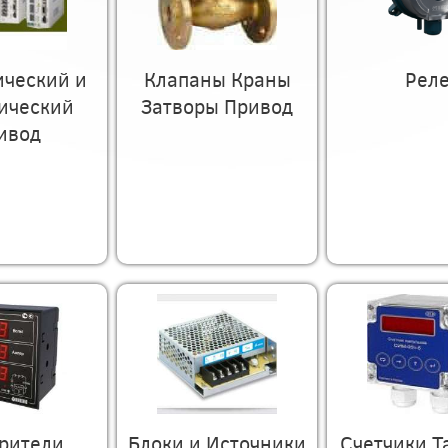
ический и
Клапаны Краны
Рел
ический
Затворы Привод
ивод
рители
Блоки и Источники
Счетчики 