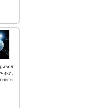
ривод,
тчики,
агниты