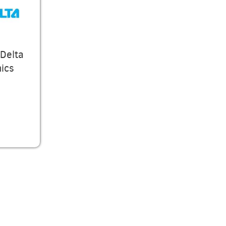
Delta
nics