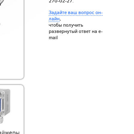
270-02-27.
Задайте ваш вопрос он-
лайн
,
е
чтобы получить
развернутый ответ на e-
mail
Таймеры