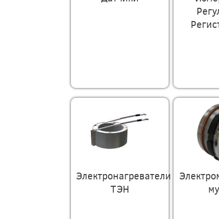
Регу
Регис
Электронагреватели
Электро
ТЭН
м