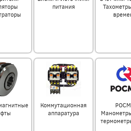
ляторы
питания
Тахометр
траторы
време
магнитные
Коммутационная
РОСМ
уфты
аппаратура
Манометры
термометры