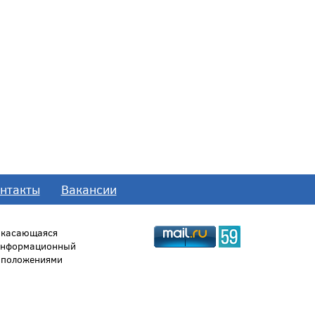
нтакты
Вакансии
, касающаяся
 информационный
й положениями