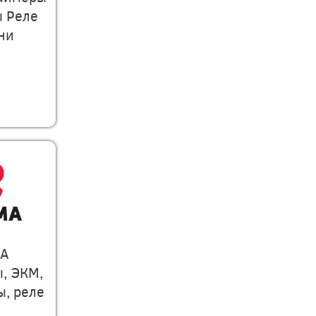
ы Реле
ни
А
, ЭКМ,
, реле