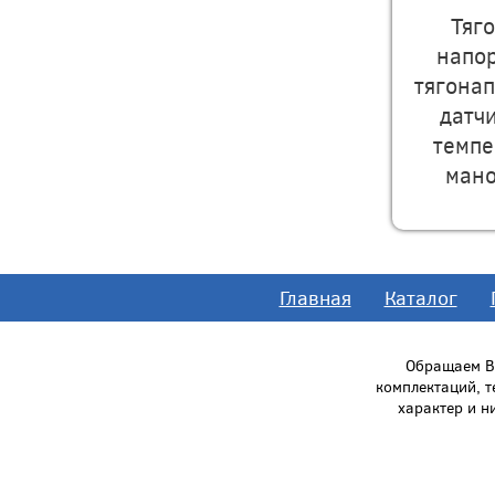
Тяг
напо
тягона
датч
темпе
ман
Главная
Каталог
Обращаем Ва
комплектаций, 
характер и н