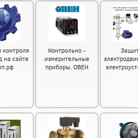
 контроля
Контрольно -
Защи
д на сайте
измерительные
электродви
ип.рф
приборы. ОВЕН
электроуст