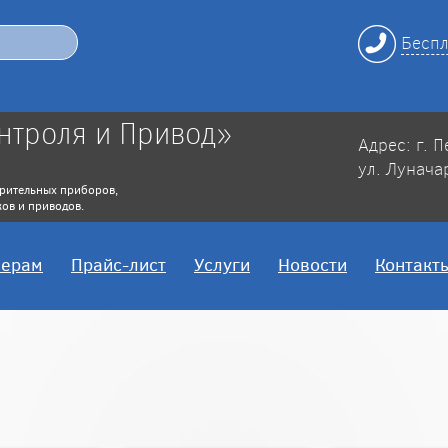
Беспл
нтроля и Привод»
Адрес: г. 
ул. Лунача
рительных приборов,
ов и приводов.
нерам
Прайс-лист
Услуги
Новости
Контакт