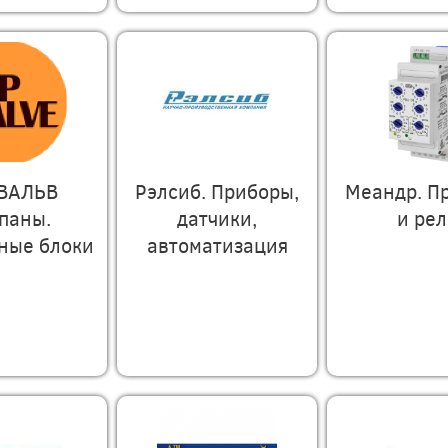
ВАЛЬВ
Рэлсиб. Приборы,
Меандр. П
паны.
датчики,
и рел
ные блоки
автоматизация