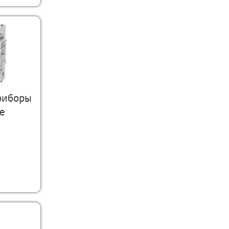
риборы
е