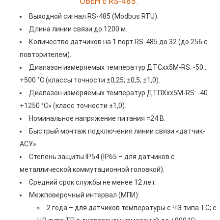
ОВЕН с RS-485:
Выходной сигнал RS-485 (Мodbus RTU).
Длина линии связи до 1200 м.
Количество датчиков на 1 порт RS-485 до 32 (до 256 с
повторителем).
Диапазон измеряемых температур ДТСхх5М-RS: -50…
+500 °С (классы точности ±0,25; ±0,5; ±1,0).
Диапазон измеряемых температур ДТПХхх5М-RS: -40…
+1250 °С» (класс точности ±1,0).
Номинальное напряжение питания =24 В.
Быстрый монтаж подключения линии связи «датчик-
АСУ».
Степень защиты IP54 (IP65 – для датчиков с
металлической коммутационной головкой).
Средний срок службы не менее 12 лет.
Межповерочный интервал (МПИ):
2 года – для датчиков температуры с ЧЭ типа ТС; c