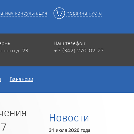
атная консультация
Корзина пуста
Пермь
Наш телефон:
рского д. 23
+7 (342) 270-02-27
ы
Вакансии
чения
Новости
07
31 июля 2026 года