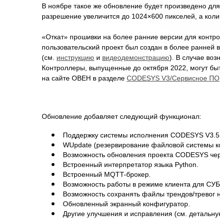
В ноябре такое же обновление будет произведено для
разрешение увеличится до 1024×600 пикселей, а колич
«Откат» прошивки на более ранние версии для контро
пользовательский проект был создан в более ранней 
(см.
инструкцию
и
видеодемонстрацию
). В случае во
Контроллеры, выпущенные до октября 2022, могут бы
на сайте ОВЕН в разделе
CODESYS V3/Сервисное ПО
Обновление добавляет следующий функционал:
Поддержку системы исполнения CODESYS V3.5 
WUpdate (резервирование файловой системы ко
Возможность обновления проекта CODESYS чер
Встроенный интерпретатор языка Python.
Встроенный MQTT-брокер.
Возможность работы в режиме клиента для СУБ
Возможность сохранять файлы трендов/тревог 
Обновленный экранный конфигуратор.
Другие улучшения и исправления (см. деталь