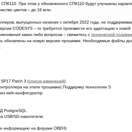
 СПК110. При этом у обновленного СПК110 будут улучшены характ
ество цветов – до 16 млн.
ллеров, выпущенных начиная с октября 2022 года, не поддерживае
версии CODESYS – то требуется произвести его адаптацию к новой
зникновения каких-либо вопросов – свяжитесь с
технической поддер
ть обновлены на новую версию прошивки. Необходимые файлы дос
.
SP17 Patch 3 (
список изменений
).
нтроллера на этапе прошивки).Поддержку технологии S
ез web-конфигуратор.
Д PostgreSQL.
на USB/SD-накопителе.
ную информацию на форуме ОВЕН).