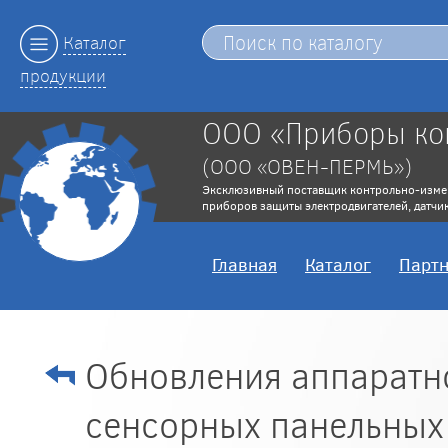
Каталог
продукции
ООО «Приборы ко
(ООО «ОВЕН-ПЕРМЬ»)
Эксклюзивный поставщик контрольно-изме
приборов защиты электродвигателей, датчик
Главная
Каталог
Парт
Обновления аппаратн
сенсорных панельных