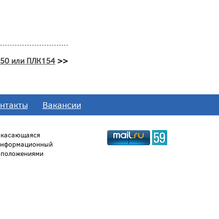
150 или ПЛК154
>>
нтакты
Вакансии
, касающаяся
 информационный
й положениями