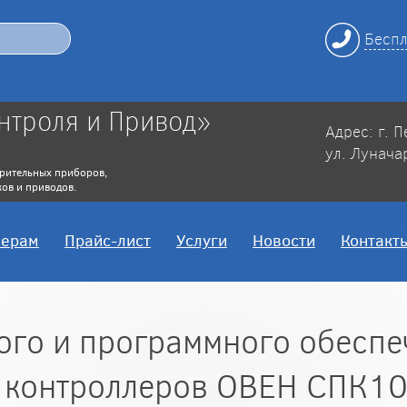
Беспл
нтроля и Привод»
Адрес: г. 
ул. Лунача
рительных приборов,
ов и приводов.
нерам
Прайс-лист
Услуги
Новости
Контакт
ого и программного обеспе
 контроллеров ОВЕН СПК1