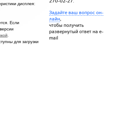
270-02-27.
еристики дисплея:
Задайте ваш вопрос он-
лайн
,
тся. Если
чтобы получить
 версии
развернутый ответ на e-
жкой
.
mail
тупны для загрузки