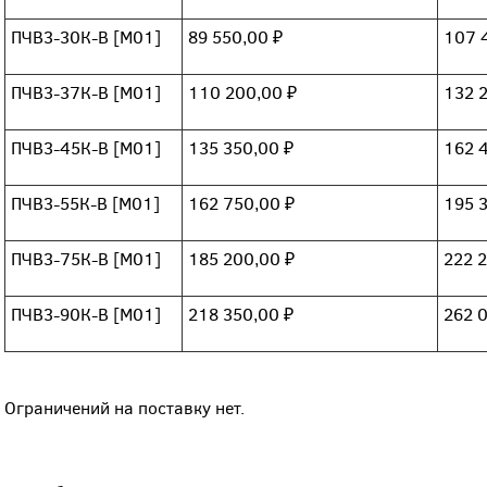
ПЧВ3-30К-В [М01]
89 550,00 ₽
107 
ПЧВ3-37К-В [М01]
110 200,00 ₽
132 
ПЧВ3-45К-В [М01]
135 350,00 ₽
162 
ПЧВ3-55К-В [М01]
162 750,00 ₽
195 
ПЧВ3-75К-В [М01]
185 200,00 ₽
222 
ПЧВ3-90К-В [М01]
218 350,00 ₽
262 
Ограничений на поставку нет.