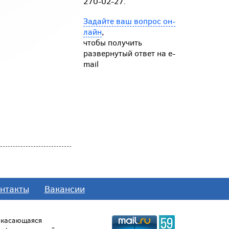
270-02-27.
Задайте ваш вопрос он-
лайн
,
чтобы получить
развернутый ответ на e-
mail
нтакты
Вакансии
, касающаяся