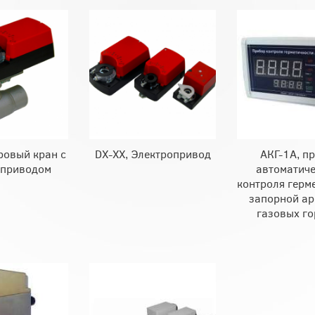
ровый кран c
DX-XX, Электропривод
АКГ-1А, п
оприводом
автоматиче
контроля герм
запорной а
газовых го