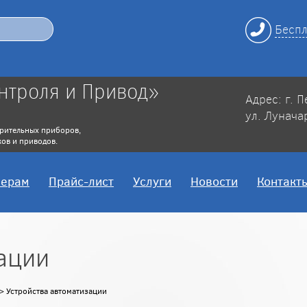
Беспл
нтроля и Привод»
Адрес: г. 
ул. Лунача
рительных приборов,
ов и приводов.
нерам
Прайс-лист
Услуги
Новости
Контакт
ации
> Устройства автоматизации