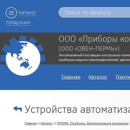
Каталог
продукции
ООО «Приборы ко
(ООО «ОВЕН-ПЕРМЬ»)
Эксклюзивный поставщик контрольно-изме
приборов защиты электродвигателей, датчик
Главная
Каталог
Парт
Устройства автоматиз
Главная
>
Каталог
>
ПРОМА. Приборы. Автоматизация котельных