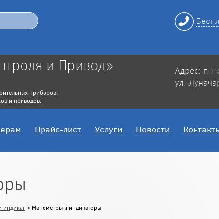
Беспл
нтроля и Привод»
Адрес: г. 
ул. Лунача
рительных приборов,
ов и приводов.
нерам
Прайс-лист
Услуги
Новости
Контакт
оры
и индикат
> Манометры и индикаторы