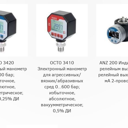
O 3420
OCTO 3410
ANZ 200 Инди
ый манометр
Электронный манометр
релейным вы
00 бар;
для агрессивных/
релейный выхо
точное,
вязких/абразивных
мA 2-пров
лютное,
сред 0...600 бар;
трическое;
избыточное,
0,25% ДИ
абсолютное,
вакуумметрическое;
0,5% ДИ