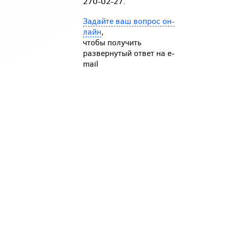
270-02-27.
Задайте ваш вопрос он-
лайн
,
чтобы получить
развернутый ответ на e-
mail