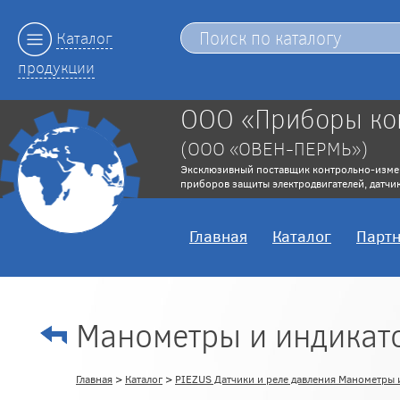
Каталог
продукции
ООО «Приборы ко
(ООО «ОВЕН-ПЕРМЬ»)
Эксклюзивный поставщик контрольно-изме
приборов защиты электродвигателей, датчик
Главная
Каталог
Парт
Манометры и индикат
Главная
>
Каталог
>
PIEZUS Датчики и реле давления Манометры 