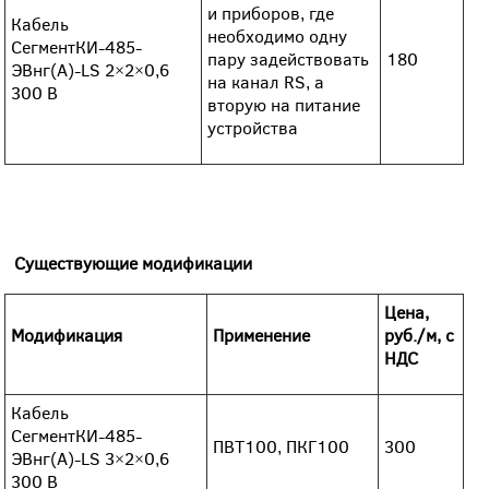
и приборов, где
Кабель
необходимо одну
СегментКИ-485-
пару задействовать
180
ЭВнг(А)-LS 2×2×0,6
на канал RS, а
300 В
вторую на питание
устройства
Существующие модификации
Цена,
Модификация
Применение
руб./м, с
НДС
Кабель
СегментКИ-485-
ПВТ100, ПКГ100
300
ЭВнг(А)-LS 3×2×0,6
300 В