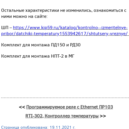
Остальные характеристики не изменились, ознакомиться с
ними можно на сайте:
ШП –
https://www.kip59.ru/katalog/kontrolno--izmeritelnye-
pribor/datchiki-temperatury1553942617/shtutsery-vreznye
Комплект для монтажа ПД150 и РД30
Комплект для монтажа НПТ-2 в МГ
<<
Программируемое реле с Ethernet ПР103
RTI-302, Контроллер температуры
>>
Страница опубликована: 19.11.2021 г.