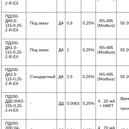
2-R-ЕХ
ПД200-
ДА0,6-
RS-485
Под заказ
ДА
0,6
0,25%
55 2
115-0,25-
(Modbus)
2-R-ЕХ
ПД200-
ДА1,0-
RS-485
Под заказ
ДА
1
0,25%
55 2
115-0,25-
(Modbus)
2-R-ЕХ
ПД200-
ДА2,5-
RS-485
Стандартный
ДА
2,5
0,25%
55 2
115-0,25-
(Modbus)
2-R-ЕХ
ПД200-
Вре
ДД0,0063-
4...20 мА
-
ДД
0,0063
0,25%
155-0,25-
+ HART
про
2-Н-ЕХ
ПД200-
ДД0,04-
4...20 мА