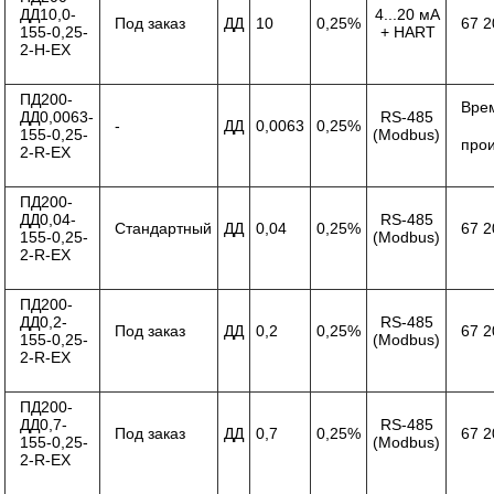
ДД10,0-
4...20 мА
Под заказ
ДД
10
0,25%
67 2
155-0,25-
+ HART
2-Н-ЕХ
ПД200-
Вре
ДД0,0063-
RS-485
-
ДД
0,0063
0,25%
155-0,25-
(Modbus)
про
2-R-ЕХ
ПД200-
ДД0,04-
RS-485
Стандартный
ДД
0,04
0,25%
67 2
155-0,25-
(Modbus)
2-R-ЕХ
ПД200-
ДД0,2-
RS-485
Под заказ
ДД
0,2
0,25%
67 2
155-0,25-
(Modbus)
2-R-ЕХ
ПД200-
ДД0,7-
RS-485
Под заказ
ДД
0,7
0,25%
67 2
155-0,25-
(Modbus)
2-R-ЕХ