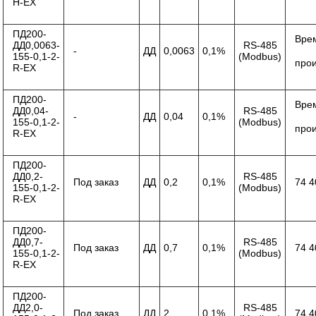
Н-ЕХ
ПД200-
Вре
ДД0,0063-
RS-485
-
ДД
0,0063
0,1%
155-0,1-2-
(Modbus)
про
R-ЕХ
ПД200-
Вре
ДД0,04-
RS-485
-
ДД
0,04
0,1%
155-0,1-2-
(Modbus)
про
R-ЕХ
ПД200-
ДД0,2-
RS-485
Под заказ
ДД
0,2
0,1%
74 4
155-0,1-2-
(Modbus)
R-ЕХ
ПД200-
ДД0,7-
RS-485
Под заказ
ДД
0,7
0,1%
74 4
155-0,1-2-
(Modbus)
R-ЕХ
ПД200-
ДД2,0-
RS-485
Под заказ
ДД
2
0,1%
74 4