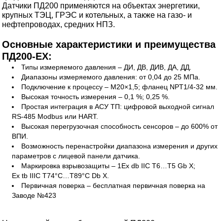
Датчики ПД200 применяются на объектах энергетики,
крупных ТЭЦ, ГРЭС и котельных, а также на газо- и
нефтепроводах, средних НПЗ.
Основные характеристики и преимущества
ПД200-ЕХ:
Типы измеряемого давления – ДИ, ДВ, ДИВ, ДА, ДД.
Диапазоны измеряемого давления: от 0,04 до 25 МПа.
Подключение к процессу – M20×1,5; фланец NPT1/4-32 мм.
Высокая точность измерения – 0,1 %; 0,25 %.
Простая интеграция в АСУ ТП: цифровой выходной сигнал
RS-485 Modbus или HART.
Высокая перегрузочная способность сенсоров – до 600% от
ВПИ.
Возможность перенастройки диапазона измерения и других
параметров с лицевой панели датчика.
Маркировка взрывозащиты – 1Ex db IIC T6…T5 Gb X;
Ex tb IIIC T74°C…T89°C Db X.
Первичная поверка – бесплатная первичная поверка на
Заводе №423