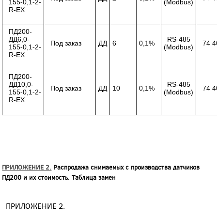
155-0,1-2-
(Modbus)
R-ЕХ
ПД200-
ДД6,0-
RS-485
Под заказ
ДД
6
0,1%
74 4
155-0,1-2-
(Modbus)
R-ЕХ
ПД200-
ДД10,0-
RS-485
Под заказ
ДД
10
0,1%
74 4
155-0,1-2-
(Modbus)
R-ЕХ
ПРИЛОЖЕНИЕ 2.
Распродажа снимаемых с производства датчиков
ПД200 и их стоимость. Таблица замен
ПРИЛОЖЕНИЕ 2.