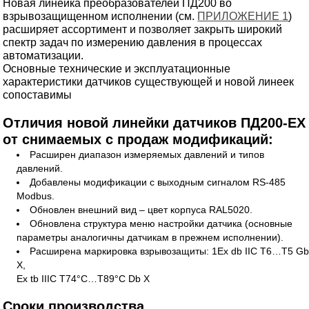
Новая линейка преобразователей ПД200 во
взрывозащищенном исполнении (см.
ПРИЛОЖЕНИЕ 1
)
расширяет ассортимент и позволяет закрыть широкий
спектр задач по измерению давления в процессах
автоматизации.
Основные технические и эксплуатационные
характеристики датчиков существующей и новой линеек
сопоставимы
Отличия новой линейки датчиков ПД200-ЕХ
от снимаемых с продаж модификаций:
Расширен диапазон измеряемых давлений и типов
давлений.
Добавлены модификации с выходным сигналом RS-485
Modbus.
Обновлен внешний вид – цвет корпуса RAL5020.
Обновлена структура меню настройки датчика (основные
параметры аналогичны датчикам в прежнем исполнении).
Расширена маркировка взрывозащиты: 1Ex db IIC T6…T5 G
X,
Ex tb IIIC T74°C…T89°C Db X
Сроки производства