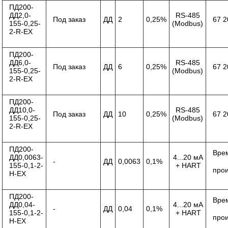
ПД200-
ДД2,0-
RS-485
Под заказ
ДД
2
0,25%
67 2
155-0,25-
(Modbus)
2-R-ЕХ
ПД200-
ДД6,0-
RS-485
Под заказ
ДД
6
0,25%
67 2
155-0,25-
(Modbus)
2-R-ЕХ
ПД200-
ДД10,0-
RS-485
Под заказ
ДД
10
0,25%
67 2
155-0,25-
(Modbus)
2-R-ЕХ
ПД200-
Вре
ДД0,0063-
4...20 мА
-
ДД
0,0063
0,1%
155-0,1-2-
+ HART
про
Н-ЕХ
ПД200-
Вре
ДД0,04-
4...20 мА
-
ДД
0,04
0,1%
155-0,1-2-
+ HART
про
Н-ЕХ