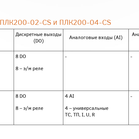
в ПЛК200-02-CS и ПЛК200-04-CS
Дискретные выходы
Ан
Аналоговые входы (AI)
(DO)
8 DO
-
-
8 – э/м реле
8 DO
4 AI
-
8 – э/м реле
4 – универсальные
ТС, ТП, I, U, R