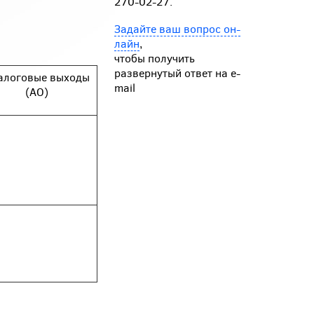
270-02-27.
Задайте ваш вопрос он-
лайн
,
чтобы получить
развернутый ответ на e-
алоговые выходы
mail
(AO)