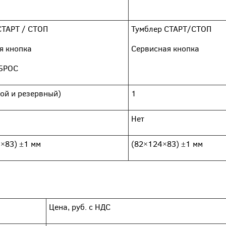
СТАРТ / СТОП
Тумблер СТАРТ/СТОП
я кнопка
Сервисная кнопка
БРОС
ной и резервный)
1
Нет
×83) ±1 мм
(82×124×83) ±1 мм
Цена, руб. с НДС