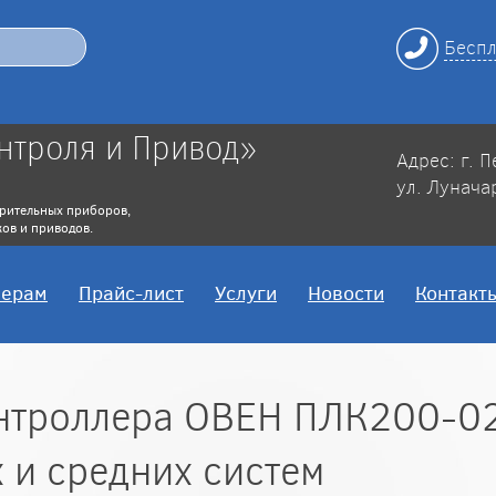
Беспл
нтроля и Привод»
Адрес: г. 
ул. Лунача
рительных приборов,
ов и приводов.
нерам
Прайс-лист
Услуги
Новости
Контакт
нтроллера ОВЕН ПЛК200-02
 и средних систем