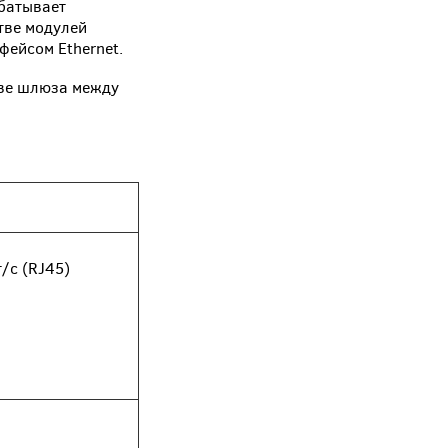
абатывает
тве модулей
фейсом Ethernet.
тве шлюза между
/c (RJ45)