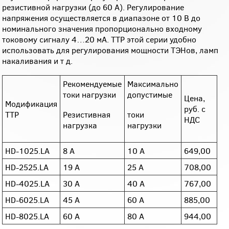
резистивной нагрузки (до 60 А). Регулирование
напряжения осуществляется в диапазоне от 10 В до
номинального значения пропорционально входному
токовому сигналу 4…20 мА. ТТР этой серии удобно
использовать для регулирования мощности ТЭНов, ламп
накаливания и т д.
Рекомендуемые
Максимально
токи нагрузки
допустимые
Цена,
Модификация
руб. с
ТТР
Резистивная
токи
НДС
нагрузка
нагрузки
HD-1025.LA
8 A
10 A
649,00
HD-2525.LA
19 A
25 A
708,00
HD-4025.LA
30 A
40 A
767,00
HD-6025.LA
45 A
60 A
885,00
HD-8025.LA
60 A
80 A
944,00