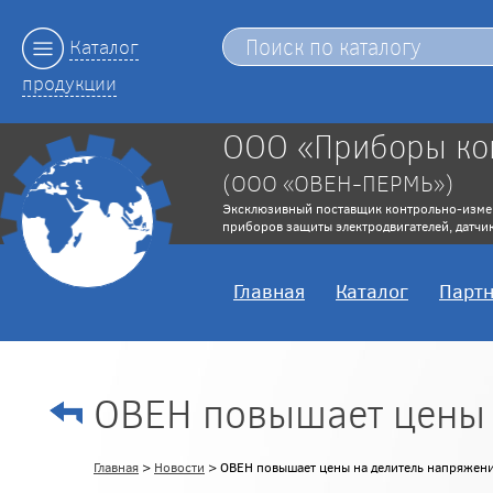
Каталог
продукции
ООО «Приборы ко
(ООО «ОВЕН-ПЕРМЬ»)
Эксклюзивный поставщик контрольно-изме
приборов защиты электродвигателей, датчик
Главная
Каталог
Парт
ОВЕН повышает цены 
Главная
>
Новости
> ОВЕН повышает цены на делитель напряжен