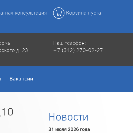
атная консультация
Корзина пуста
Пермь
Наш телефон:
рского д. 23
+7 (342) 270-02-27
ы
Вакансии
Д10
Новости
31 июля 2026 года