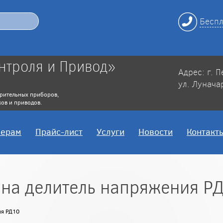
Беспл
нтроля и Привод»
Адрес: г. 
ул. Лунача
рительных приборов,
ов и приводов.
нерам
Прайс-лист
Услуги
Новости
Контакт
на делитель напряжения Р
ия РД10