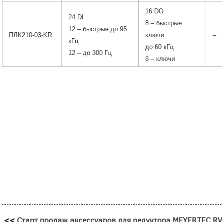
16 DO
24 DI
8 – быстрые
12 – быстрые до 95
ПЛК210-03-KR
ключи
–
кГц
до 60 кГц
12 – до 300 Гц
8 – ключи
<<
Старт продаж аксессуаров для редуктора MEYERTEC R