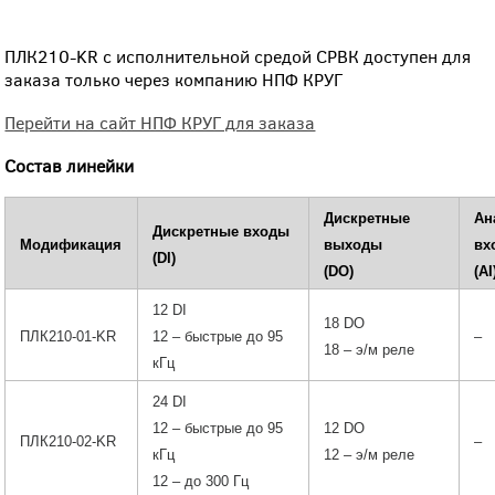
ПЛК210-KR с исполнительной средой СРВК доступен для
заказа только через компанию НПФ КРУГ
Перейти на сайт НПФ КРУГ для заказа
Состав линейки
Дискретные
Ан
Дискретные входы
Модификация
выходы
вх
(DI)
(DO)
(AI
12 DI
18 DO
ПЛК210-01-KR
12 – быстрые до 95
–
18 – э/м реле
кГц
24 DI
12 – быстрые до 95
12 DO
ПЛК210-02-KR
–
кГц
12 – э/м реле
12 – до 300 Гц