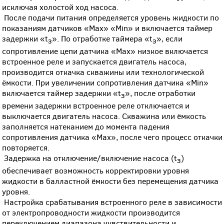
исключая холостой ход насоса.
После подачи питания определяется уровень жидкости по
показаниям датчиков «Max» «Min» и включается таймер
задержки «t
». По отработке таймера «t
», если
з
з
сопротивление цепи датчика «Max» низкое включается
встроенное реле и запускается двигатель насоса,
производится откачка скважины или технологической
ёмкости. При увеличении сопротивления датчика «Min»
включается таймер задержки «t
», после отработки
з
времени задержки встроенное реле отключается и
выключается двигатель насоса. Скважина или ёмкость
заполняется натеканием до момента падения
сопротивления датчика «Мах», после чего процесс откачки
повторяется.
Задержка на отключение/включение насоса (t
)
з
обеспечивает возможность корректировки уровня
жидкости в балластной ёмкости без перемещения датчика
уровня.
Настройка срабатывания встроенного реле в зависимости
от электропроводности жидкости производится
переключением диапазона чувствительности и