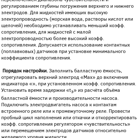
регулированием глубины погружения верхнего и нижнего
электродов. Для жидкостей имеющих высокую
электропроводность (морская вода, растворы кислот или
щелочей) необходимо устанавливать меньший коэфф.
сопротивления, для жидкостей с малой
электропроводностью более высокий коэфф.
сопротивления. Допускается использование контактных
(поплавковых) датчиков при установке минимального
коэффициента сопротивления.
Порядок настройки.
Заполнить балластную ёмкость,
отрегулировать верхний электрод «Max» до включения
индикатора «
», при установленном коэфф. сопротивления.
Установить время задержки «t
» из расчёта объёма
з
балластной ёмкости и производительности насоса.
Подключить электродвигатель насоса к контактам
встроенного реле или к промежуточному реле. Провести
пробный цикл наполнения или откачки и откорректировать
коэфф. сопротивления регулятором «чувствительность»
или перемещением электродов датчиков относительно
желаемого уровня жидкости.