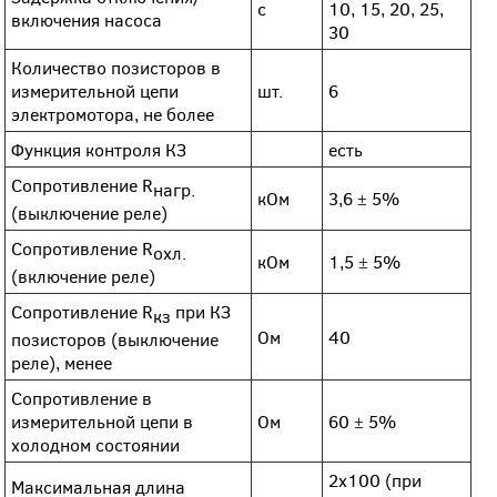
с
10, 15, 20, 25,
включения насоса
30
Количество позисторов в
измерительной цепи
шт.
6
электромотора, не более
Функция контроля КЗ
есть
Сопротивление R
нагр.
кОм
3,6 ± 5%
(выключение реле)
Сопротивление R
охл.
кОм
1,5 ± 5%
(включение реле)
Сопротивление R
при КЗ
кз
Ом
40
позисторов (выключение
реле), менее
Сопротивление в
измерительной цепи в
Ом
60 ± 5%
холодном состоянии
2х100 (при
Максимальная длина