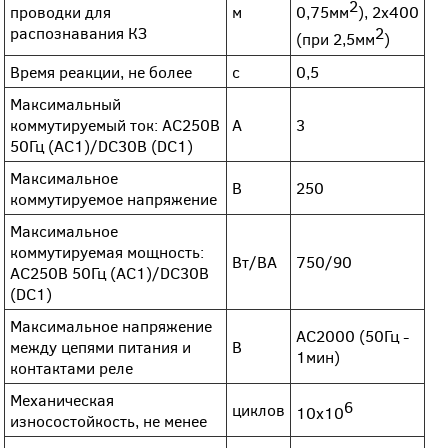
2
проводки для
м
0,75мм
), 2х400
распознавания КЗ
2
(при 2,5мм
)
Время реакции, не более
с
0,5
Максимальный
коммутируемый ток: АС250В
А
3
50Гц (АС1)/DC30В (DC1)
Максимальное
В
250
коммутируемое напряжение
Максимальное
коммутируемая мощность:
Вт/ВА
750/90
АС250В 50Гц (АС1)/DC30В
(DC1)
Максимальное напряжение
AC2000 (50Гц -
между цепями питания и
В
1мин)
контактами реле
Механическая
6
циклов
10х10
износостойкость, не менее