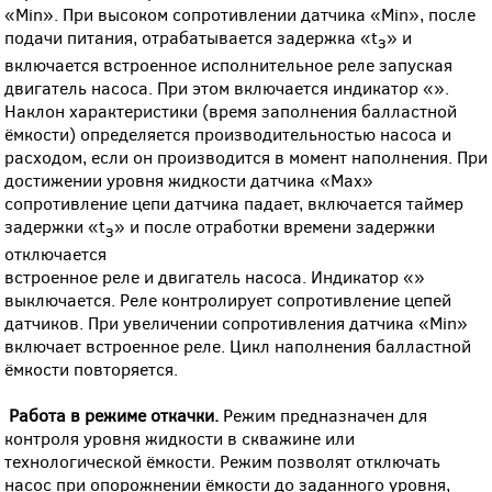
«Min». При высоком сопротивлении датчика «Мin», после
подачи питания, отрабатывается задержка «t
» и
з
включается встроенное исполнительное реле запуская
двигатель насоса. При этом включается индикатор «
».
Наклон характеристики (время заполнения балластной
ёмкости) определяется производительностью насоса и
расходом, если он производится в момент наполнения. При
достижении уровня жидкости датчика «Мax»
сопротивление цепи датчика падает, включается таймер
задержки «t
» и после отработки времени задержки
з
отключается
встроенное реле и двигатель насоса. Индикатор «
»
выключается. Реле контролирует сопротивление цепей
датчиков. При увеличении сопротивления датчика «Min»
включает встроенное реле. Цикл наполнения балластной
ёмкости повторяется.
Работа в режиме откачки.
Режим предназначен для
контроля уровня жидкости в скважине или
технологической ёмкости. Режим позволят отключать
насос при опорожнении ёмкости до заданного уровня,