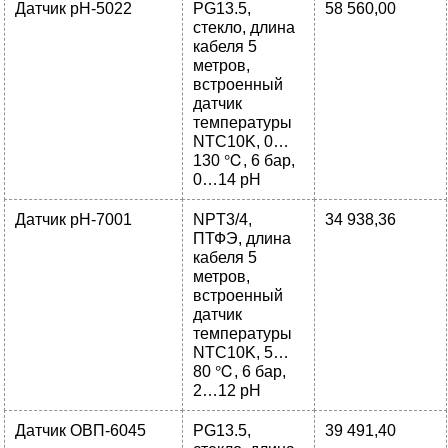
Датчик pH-5022
PG13.5,
58 560,00
стекло, длина
кабеля 5
метров,
встроенный
датчик
температуры
NTC10K, 0…
130 ℃, 6 бар,
0…14 pH
Датчик pH-7001
NPT3/4,
34 938,36
ПТФЭ, длина
кабеля 5
метров,
встроенный
датчик
температуры
NTC10K, 5…
80 ℃, 6 бар,
2…12 pH
Датчик ОВП-6045
PG13.5,
39 491,40