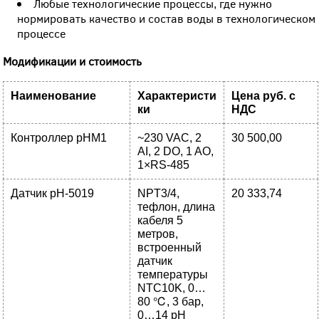
Любые технологические процессы, где нужно
нормировать качество и состав воды в технологическом
процессе
Модификации и стоимость
Наименование
Характеристи
Цена руб. с
ки
НДС
Контроллер pHM1
~230 VAC, 2
30 500,00
AI, 2 DO, 1 AO,
1×RS-485
Датчик pH-5019
NPT3/4,
20 333,74
тефлон, длина
кабеля 5
метров,
встроенный
датчик
температуры
NTC10K, 0…
80 ℃, 3 бар,
0…14 pH