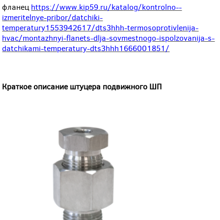
фланец
https://www.kip59.ru/katalog/kontrolno--
izmeritelnye-pribor/datchiki-
temperatury1553942617/dts3hhh-termosoprotivlenija-
hvac/montazhnyi-flanets-dlja-sovmestnogo-ispolzovanija-s-
datchikami-temperatury-dts3hhh1666001851/
Краткое описание
штуцера подвижного ШП