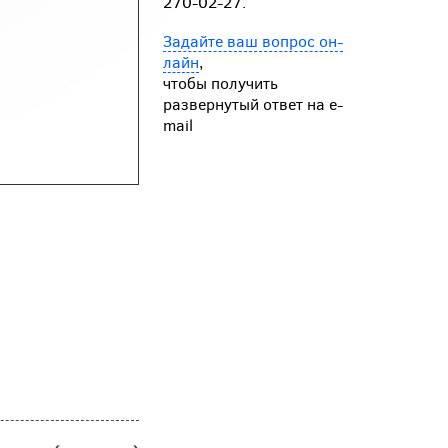
270-02-27.
Задайте ваш вопрос он-
лайн
,
чтобы получить
развернутый ответ на e-
mail