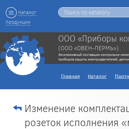
Каталог
продукции
ООО «Приборы ко
(ООО «ОВЕН-ПЕРМЬ»)
Эксклюзивный поставщик контрольно-изме
приборов защиты электродвигателей, датчик
Главная
Каталог
Парт
Изменение комплектац
розеток исполнения «