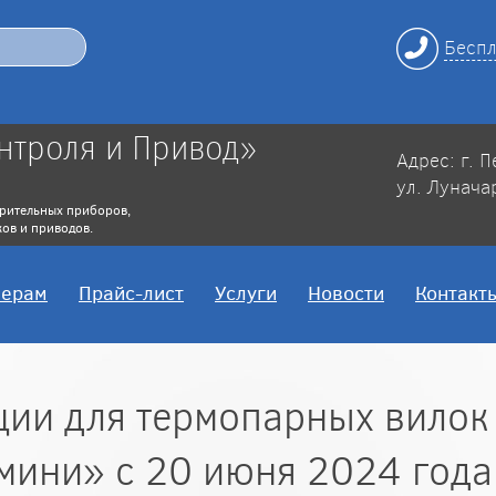
Беспл
нтроля и Привод»
Адрес: г. 
ул. Лунача
рительных приборов,
ов и приводов.
нерам
Прайс-лист
Услуги
Новости
Контакт
ии для термопарных вилок
мини» с 20 июня 2024 года