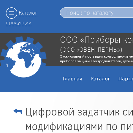
Каталог
продукции
ООО «Приборы ко
(ООО «ОВЕН-ПЕРМЬ»)
Эксклюзивный поставщик контрольно-изме
приборов защиты электродвигателей, датчик
Главная
Каталог
Парт
Цифровой задатчик с
модификациями по пи