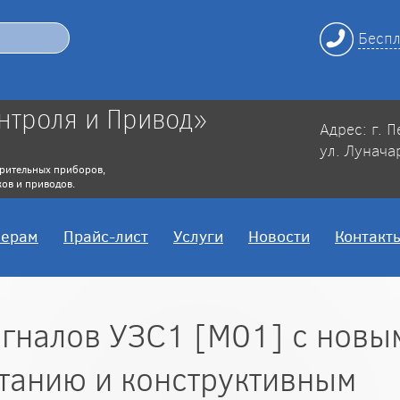
Беспл
нтроля и Привод»
Адрес: г. 
ул. Лунача
рительных приборов,
ов и приводов.
нерам
Прайс-лист
Услуги
Новости
Контакт
игналов УЗС1 [M01] с новы
танию и конструктивным