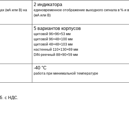
2 индикатора
ах (мА или В) на
единовременное отображение выходного сигнала в % и 
(мА или В)
5 вариантов корпусов
щитовой 96×96×53 мм
щитовой 96×48×100 мм
щитовой 48×48×103 мм
настенный 110×130×69 мм
DIN-реечный 88×90×59 мм
-40 °C
работа при минимальной температуре
. с НДС.