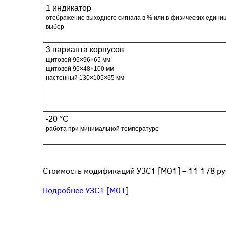
1 индикатор
отображение выходного сигнала в % или в физических единиц
выбор
3 варианта корпусов
щитовой 96×96×65 мм
щитовой 96×48×100 мм
настенный 130×105×65 мм
-20 °C
работа при минимальной температуре
Стоимость модификаций УЗС1 [M01] – 11 178 руб
Подробнее УЗС1 [М01]