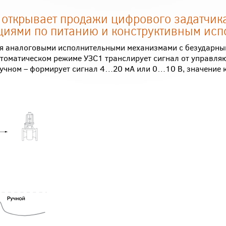
открывает продажи цифрового задатчик
иями по питанию и конструктивным ис
ия аналоговыми исполнительными механизмами с безударны
втоматическом режиме УЗС1 транслирует сигнал от управля
ручном – формирует сигнал 4…20 мА или 0…10 В, значение 