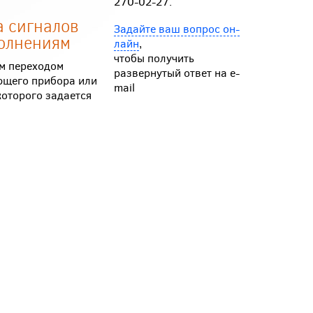
270-02-27.
а сигналов
Задайте ваш вопрос он-
полнениям
лайн
,
чтобы получить
м переходом
развернутый ответ на e-
ющего прибора или
mail
которого задается