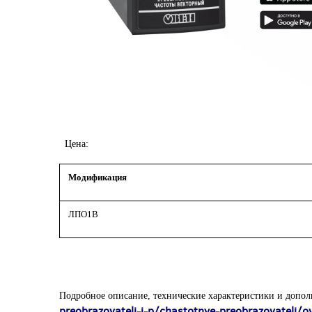
Цена:
Модификация
ЛПО1В
Подробное описание, технические характеристики и допол
preobrazovateli-i-p/chastotnye-preobrazovateli/