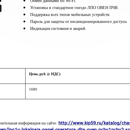
Обмен данными по Wi-Fi.
Установка в стандартное гнездо ЛПО ОВЕН ПЧВ.
Поддержка всех типов мобильных устройств.
Пароль для защиты от несанкционированного доступа.
Индикация состояния и аварий.
Цена, руб. (с НДС)
1680
http://www.kip59.ru/katalog/cha
нительная информация на сайте:
oven/lpo1v-lokalnaja-panel-operatora-dlja-oven-pchv1pchv2-so