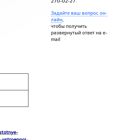
270-02-27.
Задайте ваш вопрос он-
лайн
,
чтобы получить
развернутый ответ на e-
mail
stotnye-
-vstroennoi-