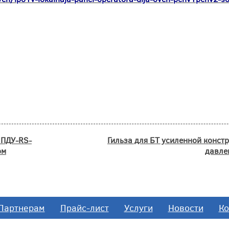
 ПДУ-RS-
Гильза для БТ усиленной констр
ом
давле
Партнерам
Прайс-лист
Услуги
Новости
Ко