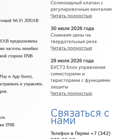
Соленоидный клапан с
регулировочным вентилем
Читать полностью
точкой Wi-Fi ЛПО1В
30 июля 2026 года
Снижаем цены на
твердотельные реле
ПО1В предназначена
Читать полностью
ями частоты линейки
евой стороне ПЧВ
29 июля 2026 года
БУСТ3 блок управления
симисторами и
lay и App Store),
тиристорами с функциями
страивать и управлять
защиты
ров.
Читать полностью
Связаться с
нами
кте.
йки ПЧВ.
Телефон в Перми +7 (342)