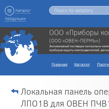
Каталог
продукции
ООО «Приборы ко
(ООО «ОВЕН-ПЕРМЬ»)
Эксклюзивный поставщик контрольно-изме
приборов защиты электродвигателей, датчик
Главная
Каталог
Парт
Локальная панель опе
ЛПО1В для ОВЕН ПЧВ