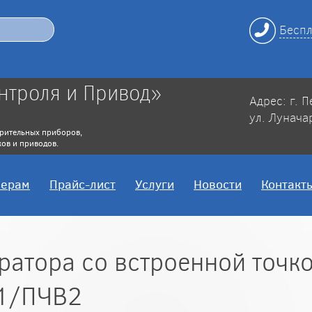
Беспл
нтроля и Привод»
Адрес: г. 
ул. Лунача
рительных приборов,
ов и приводов.
нерам
Прайс-лист
Услуги
Новости
Контакт
ратора со встроенной точко
1/ПЧВ2