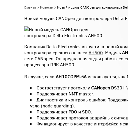
Главная
>
Новости
> Новый модуль CANOpen для контроллера Delt
Новый модуль CANOpen для контроллера Delta E
Компания Delta Electronics выпустила новый к
контроллера среднего класса
АН500
. Модуль
AH
сети CANopen. Он предназначен для работы со 
процессора ПЛК АН500.
В случае, если
AH10COPM-5A
используется, как
Соответствует протоколу
CANopen
DS301 V
Поддерживает NMT master.
Диагностика и контроль ошибок: Поддержи
узла (node guarding).
Поддерживает PDO и SDO.
Поддерживает протокол аварийных ситуац
Функционирует в качестве интерфейса меж