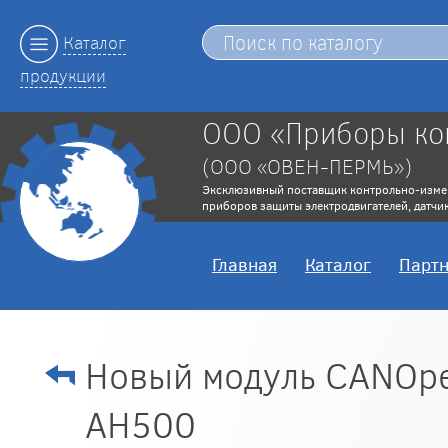
Каталог
продукции
ООО «Приборы ко
(ООО «ОВЕН-ПЕРМЬ»)
Эксклюзивный поставщик контрольно-изме
приборов защиты электродвигателей, датчик
Главная
Каталог
Парт
Новый модуль CANOpen
АН500