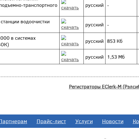
 подъемно-транспортного
русский
-
и станции водоочистки
русский
-
2000 в системах
русский
853 Кб
ВОК)
русский
1,53 Мб
Регистраторы EClerk-M (Рэлсиб
Партнерам
Прайс-лист
Услуги
Новости
Ко