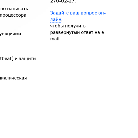
270-02-27.
но написать
Задайте ваш вопрос он-
 процессора
лайн
,
чтобы получить
развернутый ответ на e-
ункциями:
mail
tbeat) и защиты
циклическая