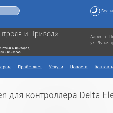
Беспл
нтроля и Привод»
Адрес: г. 
ул. Лунача
рительных приборов,
ов и приводов.
нерам
Прайс-лист
Услуги
Новости
Контакт
 для контроллера Delta Ele