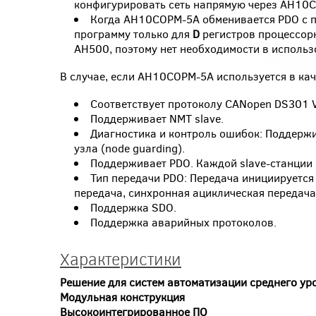
конфигурировать сеть напрямую через AH10
Когда AH10COPM-5A обменивается PDO с 
программу только для
D
регистров процессорн
AH500, поэтому нет необходимости в исполь
В случае, если AH10COPM-5A используется в ка
Соответствует протоколу CANopen DS301 V
Поддерживает NMT slave.
Диагностика и контроль ошибок: Поддержи
узла (node guarding).
Поддерживает PDO. Каждой slave-станции 
Тип передачи PDO: Передача инициируется
передача, синхронная ациклическая передача
Поддержка SDO.
Поддержка аварийных протоколов.
Характеристики
Решение для систем автоматизации среднего ур
Модульная конструкция
Высокоинтегрированное ПО