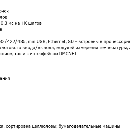
очек
алов
0,3 мс на 1K шагов
в
2/422/485, miniUSB, Ethernet, SD – встроены в процессор
алогового ввода/вывода, модулей измерения температуры, 
анием, так и с интерфейсом DMCNET
ания
ка, сортировка целлюлозы; бумагоделательные машины