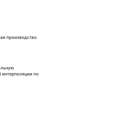
вая производство.
альную
й интерполяции по