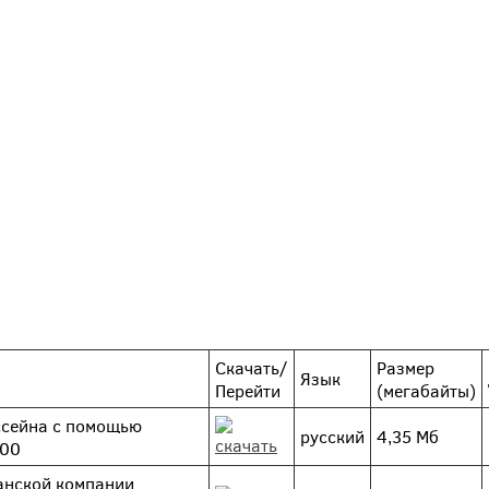
Скачать/
Размер
Язык
Перейти
(мегабайты)
ссейна с помощью
русский
4,35 Мб
500
танской компании