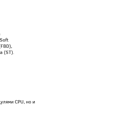
а
Soft
(FBD),
а (ST).
улями CPU, но и