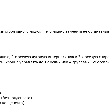
з строя одного модуля - его можно заменить не останавли
яцию, 2-х осевую дуговую интерполяцию и 3-х осевую спир
синхронно управлять до 12 осями или 4 группами 3-х осево
х
% (без конденсата)
ез конденсата)