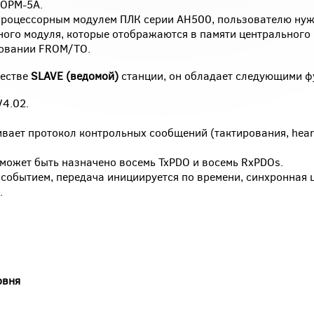
COPM-5A.
процессорным модулем ПЛК серии AH500, пользователю нуж
ого модуля, которые отображаются в памяти центрального
зовании FROM/TO.
честве
SLAVE (ведомой)
станции, он обладает следующими ф
4.02.
вает протокол контрольных сообщений (тактирования, hear
может быть назначено восемь TxPDO и восемь RxPDOs.
 событием, передача инициируется по времени, синхронная 
.
овня