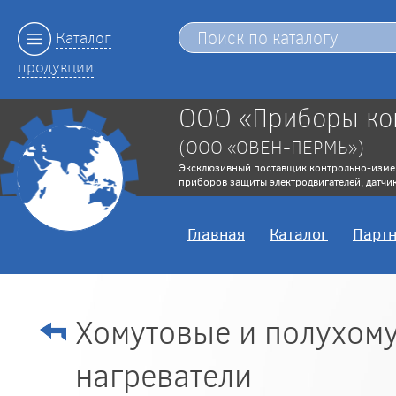
Каталог
продукции
ООО «Приборы ко
(ООО «ОВЕН-ПЕРМЬ»)
Эксклюзивный поставщик контрольно-изме
приборов защиты электродвигателей, датчик
Главная
Каталог
Парт
Хомутовые и полухому
нагреватели