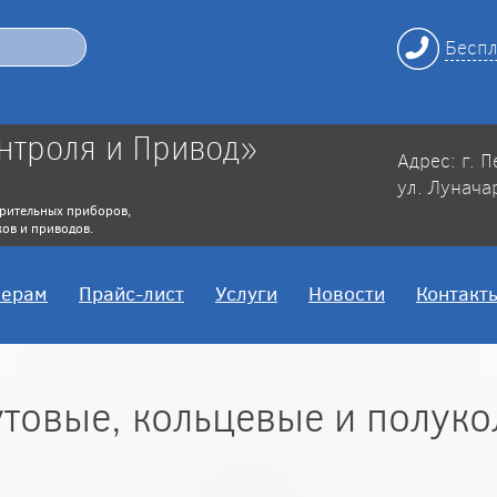
Беспл
нтроля и Привод»
Адрес: г. 
ул. Лунача
рительных приборов,
ов и приводов.
нерам
Прайс-лист
Услуги
Новости
Контакт
товые, кольцевые и полук