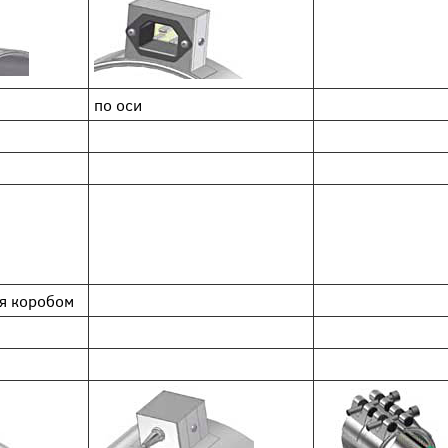
по оси
ая коробом