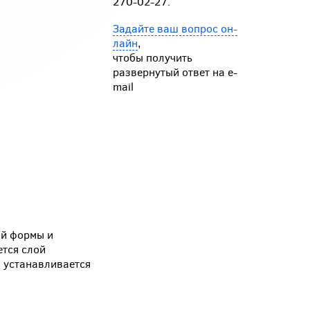
270-02-27.
Задайте ваш вопрос он-
лайн
,
чтобы получить
развернутый ответ на e-
mail
ой формы и
ется слой
и устанавливается