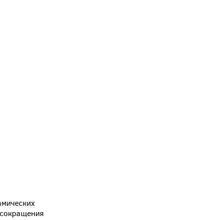
амических
я сокращения