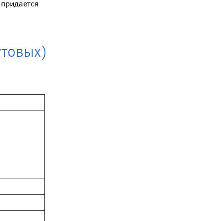
 придается
утовых)