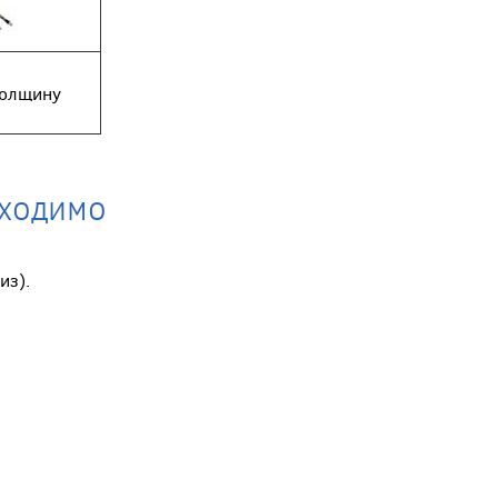
толщину
бходимо
из).