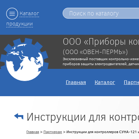
Каталог
продукции
ООО «Приборы ко
(ООО «ОВЕН-ПЕРМЬ»)
Эксклюзивный поставщик контрольно-изме
приборов защиты электродвигателей, датчик
Главная
Каталог
Парт
Инструкции для конт
Главная
>
Партнерам
> Инструкции для контроллеров СУНА-121 