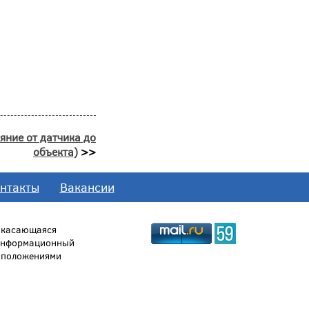
яние от датчика до
объекта)
>>
нтакты
Вакансии
, касающаяся
 информационный
й положениями