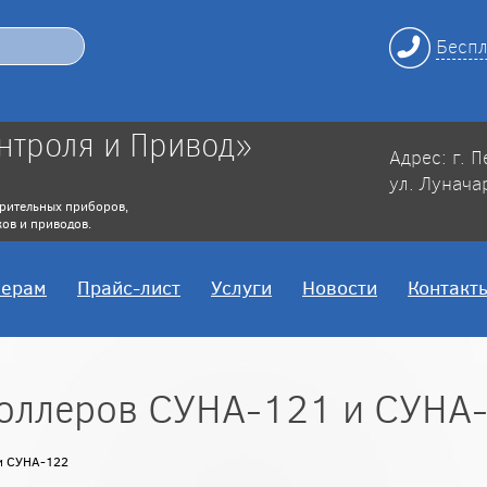
Беспл
нтроля и Привод»
Адрес: г. 
ул. Лунача
рительных приборов,
ов и приводов.
нерам
Прайс-лист
Услуги
Новости
Контакт
роллеров СУНА-121 и СУНА
и СУНА-122