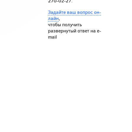
270-02-27.
Задайте ваш вопрос он-
лайн
,
чтобы получить
развернутый ответ на e-
mail