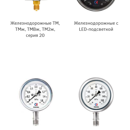
Же­ле­зно­до­рож­ные ТМ,
Же­ле­зно­до­рож­ные с
ТМж, ТМВж, ТМ2ж,
LED-подсветкой
серия 20