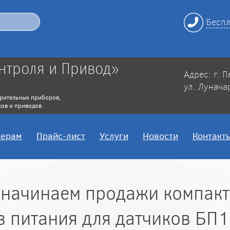
Беспл
нтроля и Привод»
Адрес: г. 
ул. Лунача
рительных приборов,
ов и приводов.
нерам
Прайс-лист
Услуги
Новости
Контакт
а начинаем продажи компак
в питания для датчиков БП