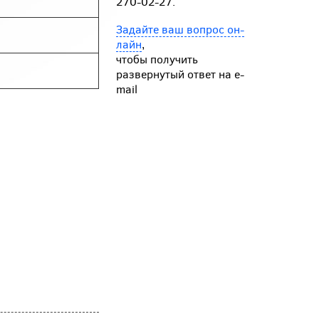
270-02-27.
Задайте ваш вопрос он-
лайн
,
чтобы получить
развернутый ответ на e-
mail