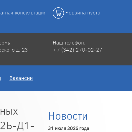
атная консультация
Корзина пуста
Пермь
Наш телефон:
рского д. 23
+7 (342) 270-02-27
ы
Вакансии
тных
Новости
12Б-Д1-
31 июля 2026 года