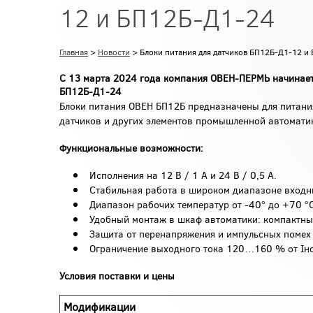
12 и БП12Б-Д1-24
Главная
>
Новости
> Блоки питания для датчиков БП12Б-Д1-12 и
С 13 марта 2024 года компания ОВЕН-ПЕРМЬ начинае
БП12Б-Д1-24
Блоки питания ОВЕН БП12Б предназначены для питани
датчиков и других элементов промышленной автомати
Функциональные возможности:
Исполнения на 12 В / 1 А и 24 В / 0,5 А.
Стабильная работа в широком диапазоне входн
Диапазон рабочих температур от -40° до +70 °С
Удобный монтаж в шкаф автоматики: компактны
Защита от перенапряжения и импульсных помех н
Ограничение выходного тока 120…160 % от Iн
Условия поставки и цены
Модификации