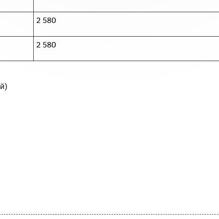
2 580
2 580
й)