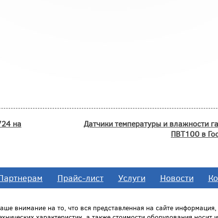
724 на
Датчики температуры и влажности г
ПВТ100 в Гос
Партнерам
Прайс-лист
Услуги
Новости
Ко
ше внимание на то, что вся представленная на сайте информация
технических характеристик, а также стоимости оборудования носит