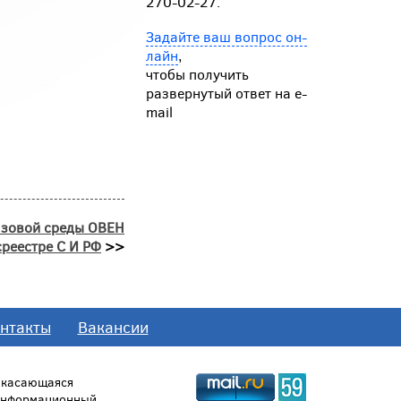
270-02-27.
Задайте ваш вопрос он-
лайн
,
чтобы получить
развернутый ответ на e-
mail
азовой среды ОВЕН
реестре С И РФ
>>
нтакты
Вакансии
, касающаяся
 информационный