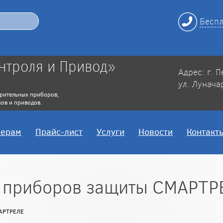
Беспл
нтроля и Привод»
Адрес: г. 
ул. Лунача
рительных приборов,
ов и приводов.
нерам
Прайс-лист
Услуги
Новости
Контакт
я приборов защиты СМАРТР
МАРТРЕЛЕ