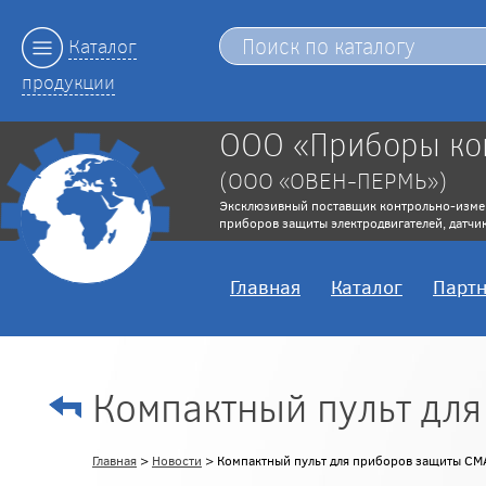
Каталог
продукции
ООО «Приборы ко
(ООО «ОВЕН-ПЕРМЬ»)
Эксклюзивный поставщик контрольно-изме
приборов защиты электродвигателей, датчик
Главная
Каталог
Парт
Компактный пульт дл
Главная
>
Новости
> Компактный пульт для приборов защиты С