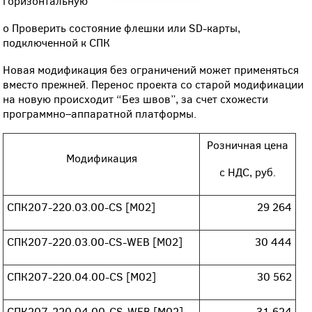
горизонтальную
o Проверить состояние флешки или SD-карты,
подключенной к СПК
Новая модификация без ограничений может применяться
вместо прежней. Перенос проекта со старой модификации
на новую происходит “Без швов”, за счет схожести
программно–аппаратной платформы.
Розничная цена
Модификация
с НДС, руб.
СПК207-220.03.00-CS [М02]
29 264
СПК207-220.03.00-CS-WEB [М02]
30 444
СПК207-220.04.00-CS [М02]
30 562
СПК207-220.04.00-CS-WEB [М02]
31 624