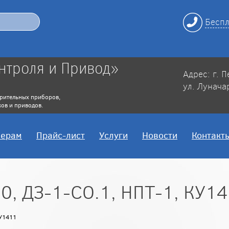
Беспл
нтроля и Привод»
Адрес: г. 
ул. Лунача
рительных приборов,
ов и приводов.
нерам
Прайс-лист
Услуги
Новости
Контакт
0, ДЗ-1-СО.1, НПТ-1, КУ1
КУ1411