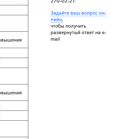
270-02-27.
Задайте ваш вопрос он-
лайн
,
чтобы получить
развернутый ответ на e-
mail
овышения
%
овышения
%
%