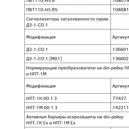
ПВТ110-Н5.А
108079
ПВТ110-Н5.RS
108081
Сигнализаторы загазованности серии
ДЗ-1-СО.1
Модификация
Артику
ДЗ-1-СО.1
136601
ДЗ-1-СО.1 [M01]
136602
Нормирующие преобразователи на din-рейку Н
и НПТ-1М
Модификация
Артику
НПТ-1К.00.1.3
77427
НПТ-1М.00.1.3
142211
Активные барьеры искрозащиты на din-рейку
НПТ-1К.Ex и НПТ-1М.Ex