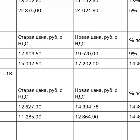
18 702,60
21 142,60
13%
22 875,00
24 021,80
5%
Старая цена, руб. с
Новая цена, руб. с
л
% п
НДС
НДС
17 903,50
19 520,00
9%
15 097,50
17 202,00
14
ПТ-1К
Старая цена, руб. с
Новая цена, руб. с
л
% п
НДС
НДС
12 627,00
14 394,78
14
11 285,00
12 864,90
14