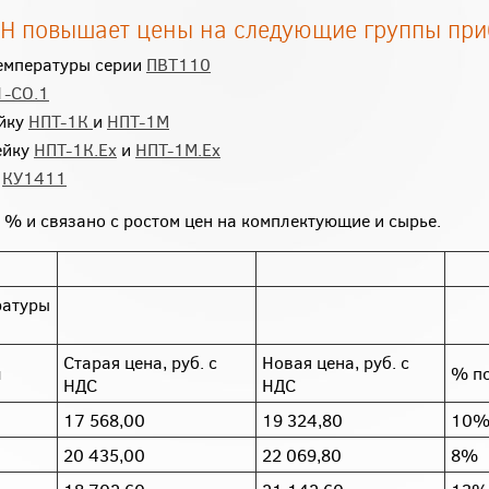
ЕН повышает цены на следующие группы пр
температуры серии
ПВТ110
1-СО.1
ейку
НПТ-1К
и
НПТ-1М
ейку
НПТ-1К.Ех
и
НПТ-1М.Ех
я
КУ1411
 % и связано с ростом цен на комплектующие и сырье.
ратуры
Старая цена, руб. с
Новая цена, руб. с
л
% п
НДС
НДС
17 568,00
19 324,80
10
20 435,00
22 069,80
8%