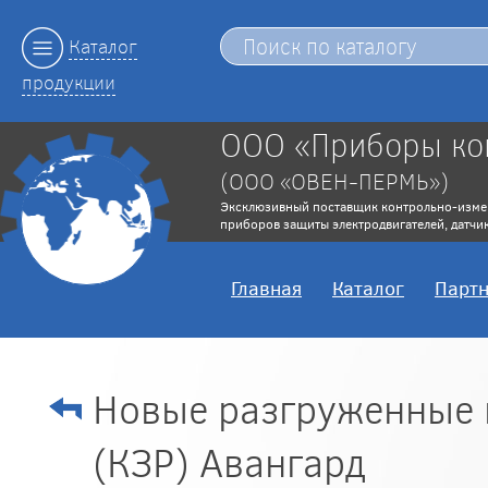
Каталог
продукции
ООО «Приборы ко
(ООО «ОВЕН-ПЕРМЬ»)
Эксклюзивный поставщик контрольно-изме
приборов защиты электродвигателей, датчик
Главная
Каталог
Парт
Новые разгруженные
(КЗР) Авангард