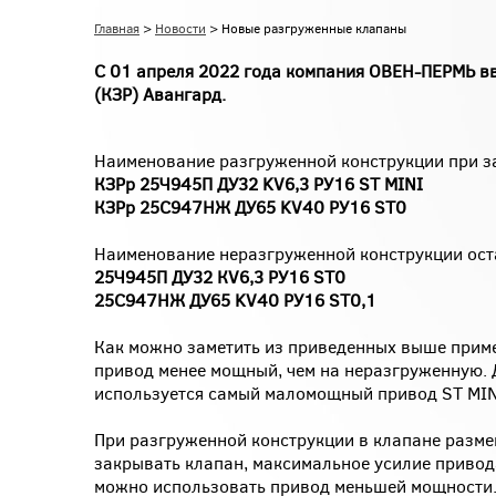
Главная
>
Новости
> Новые разгруженные клапаны
С 01 апреля 2022 года компания ОВЕН-ПЕРМЬ в
(КЗР) Авангард.
Наименование разгруженной конструкции при за
КЗРр 25Ч945П ДУ32 KV6,3 РУ16 ST MINI
КЗРр 25С947НЖ ДУ65 KV40 РУ16 ST0
Наименование неразгруженной конструкции ост
25Ч945П ДУ32 КV6,3 РУ16 ST0
25С947НЖ ДУ65 KV40 РУ16 ST0,1
Как можно заметить из приведенных выше приме
привод менее мощный, чем на неразгруженную. Д
используется самый маломощный привод ST MIN
При разгруженной конструкции в клапане разме
закрывать клапан, максимальное усилие привода
можно использовать привод меньшей мощности