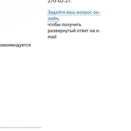
270-02-27.
Задайте ваш вопрос он-
лайн
,
чтобы получить
развернутый ответ на e-
mail
 рекомендуется