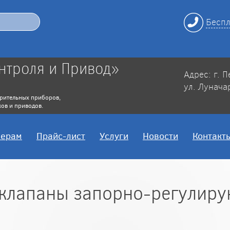
Беспл
нтроля и Привод»
Адрес: г. 
ул. Лунача
рительных приборов,
ов и приводов.
нерам
Прайс-лист
Услуги
Новости
Контакт
 клапаны запорно-регулир