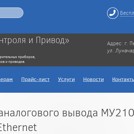
Беспл
нтроля и Привод»
Адрес: г. 
ул. Лунача
рительных приборов,
ов и приводов.
нерам
Прайс-лист
Услуги
Новости
Контакт
аналогового вывода МУ210
thernet