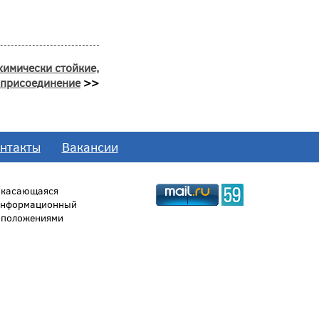
имически стойкие,
 присоединение
>>
нтакты
Вакансии
, касающаяся
 информационный
й положениями