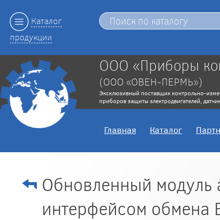
Каталог
продукции
ООО «Приборы ко
(ООО «ОВЕН-ПЕРМЬ»)
Эксклюзивный поставщик контрольно-изме
приборов защиты электродвигателей, датчик
Главная
Каталог
Парт
Обновленный модуль 
интерфейсом обмена E