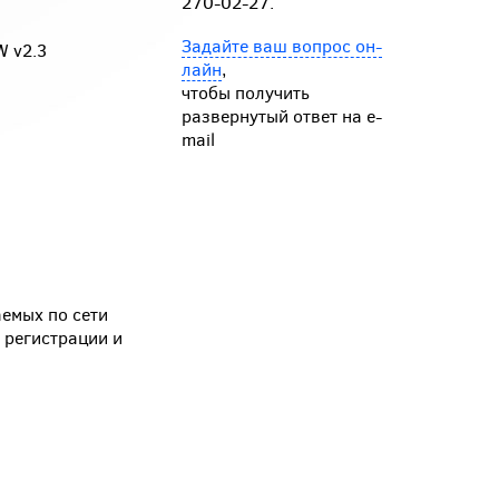
270-02-27.
Задайте ваш вопрос он-
W v2.3
лайн
,
чтобы получить
развернутый ответ на e-
mail
емых по сети
 регистрации и