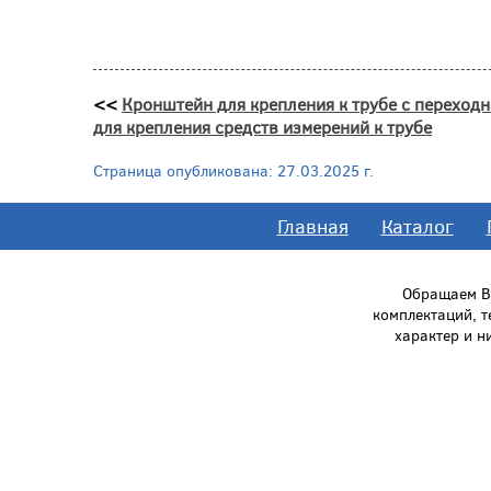
<<
Крон­штейн для кре­пле­ния к тру­бе с пе­ре­ход­
для крепления средств измерений к трубе
Страница опубликована: 27.03.2025 г.
Главная
Каталог
Обращаем Ва
комплектаций, 
характер и н