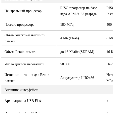
RISC-процессор на базе
RIS
Центральный процессор
ядра ARM-9, 32 разряда
Inst
Частота процессора
180 МГц
400
Объем энергонезависимой
4 Мб (Flash)
6 Мб
памяти
Объем Retain-памяти
до 16 Кбайт (SDRAM)
16 
Число циклов перезаписи
50 000
Не 
Источник питания для Retain-
Не т
Аккумулятор LIR2466
памяти
MR
Внешние интерфейсы
Архивация на USB Flash
-
+