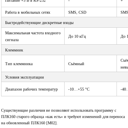
Питание +5 В в RS-232
-
+
Работа в мобильных сетях
SMS, CSD
SMS
Быстродействующие дискретные входы
Максимальная частота входного
До 10 кГц
До 
сигнала
Клеммник
Съё
Тип клеммника
Съёмный
нев
Условия эксплуатации
Диапазон рабочих температур
-10…+55 °С
-40
Существующие различия не позволяют использовать программу с
ПЛК160 старого образца «как есть» и требуют изменений для переноса
на обновленный ПЛК160 [М02].