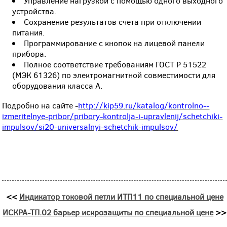
Управление нагрузкой с помощью одного выходного
устройства.
Сохранение результатов счета при отключении
питания.
Программирование с кнопок на лицевой панели
прибора.
Полное соответствие требованиям ГОСТ Р 51522
(МЭК 61326) по электромагнитной совместимости для
оборудования класса А.
Подробно на сайте -
http://kip59.ru/katalog/kontrolno--
izmeritelnye-pribor/pribory-kontrolja-i-upravlenij/schetchiki-
impulsov/si20-universalnyi-schetchik-impulsov/
<<
Индикатор токовой петли ИТП11 по специальной цене
ИСКРА-ТП.02 барьер искрозащиты по специальной цене
>>