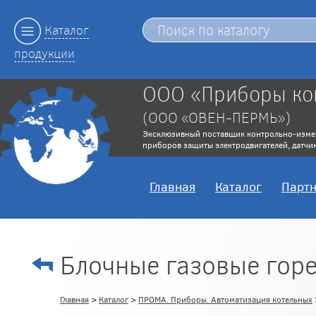
Каталог
продукции
ООО «Приборы ко
(ООО «ОВЕН-ПЕРМЬ»)
Эксклюзивный поставщик контрольно-изме
приборов защиты электродвигателей, датчик
Главная
Каталог
Парт
Блочные газовые гор
Главная
>
Каталог
>
ПРОМА. Приборы. Автоматизация котельных