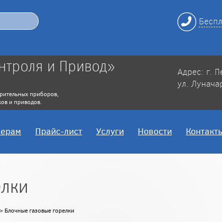
Беспл
нтроля и Привод»
Адрес: г. 
ул. Лунача
рительных приборов,
ов и приводов.
нерам
Прайс-лист
Услуги
Новости
Контакт
елки
> Блочные газовые горелки