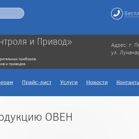
Беспл
нтроля и Привод»
Адрес: г. 
ул. Лунача
рительных приборов,
ов и приводов.
нерам
Прайс-лист
Услуги
Новости
Контакт
родукцию ОВЕН