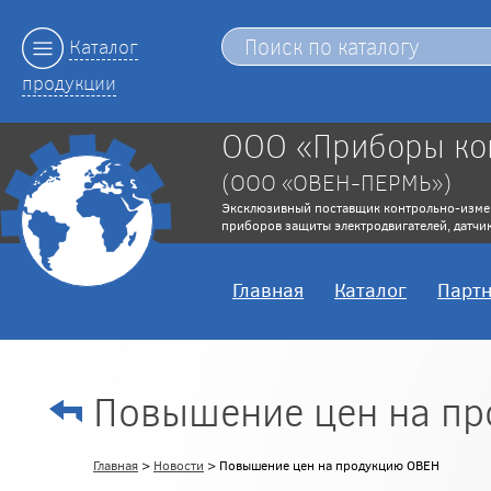
Каталог
продукции
ООО «Приборы ко
(ООО «ОВЕН-ПЕРМЬ»)
Эксклюзивный поставщик контрольно-изме
приборов защиты электродвигателей, датчик
Главная
Каталог
Парт
Повышение цен на п
Главная
>
Новости
> Повышение цен на продукцию ОВЕН