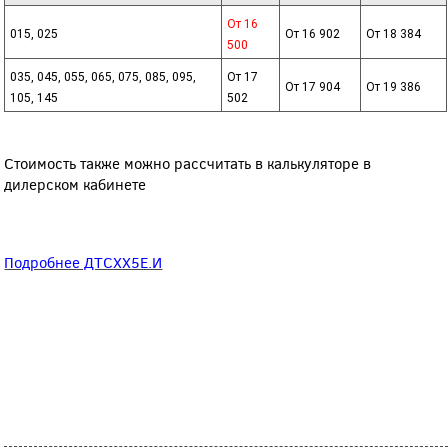
От 16
015, 025
От 16 902
От 18 384
500
035, 045, 055, 065, 075, 085, 095,
От 17
От 17 904
От 19 386
105, 145
502
Стоимость также можно рассчитать в калькуляторе в
дилерском кабинете
Подробнее ДТСХХ5Е.И