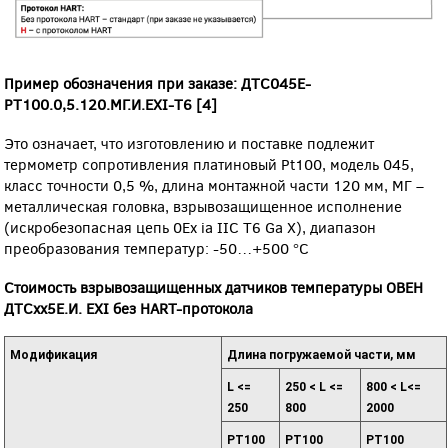
Пример обозначения при заказе: ДТС045Е-
РТ100.0,5.120.МГ.И.EXI-Т6 [4]
Это означает, что изготовлению и поставке подлежит
термометр сопротивления платиновый Рt100, модель 045,
класс точности 0,5 %, длина монтажной части 120 мм, МГ –
металлическая головка, взрывозащищенное исполнение
(искробезопасная цепь 0Ex ia IIС Т6 Ga X), диапазон
преобразования температур: -50…+500 °С
Стоимость взрывозащищенных датчиков температуры ОВЕН
ДТСхх5Е.И. EXI без HART-протокола
Модификация
Длина погружаемой части, мм
L <=
250 < L <=
800 < L<=
250
800
2000
РТ100
РТ100
РТ100