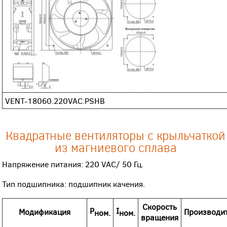
VENT-18060.220VAC.PSHB
Квадратные вентиляторы с крыльчаткой
из магниевого сплава
Напряжение питания: 220 VAC/ 50 Гц.
Тип подшипника: подшипник качения.
Скорость
P
I
Модификация
Произво
ди
ном.
ном.
вращения