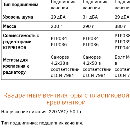
Подшипник
Подшипник
Подши
Тип подшипника
качения
качения
качени
Уровень шума
29 дБА
31 дБА
29 дБА
Масса
200 г
290 г
380 г
Совместимость с
PTP03
PTP034
PTP034
радиаторами
PTP03
PTP036
PTP036
KIPPRIBOR
PTP04
Саморез
Саморез
Болт М
Метизы для
4,2х38 в
4,2х50 в
в
крепления к
соответствии
соответствии
соотве
радиатору
с DIN 7981
с DIN 7981
с DIN 
Квадратные вентиляторы с пластиковой
крыльчаткой
Напряжение питания: 220 VAC/ 50 Гц.
Тип подшипника: подшипник качения.