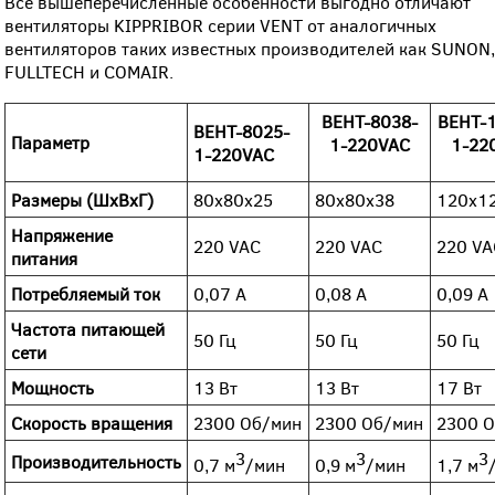
Все вышеперечисленные особенности выгодно отличают
вентиляторы KIPPRIBOR серии VENT от аналогичных
вентиляторов таких известных производителей как SUNON
FULLTECH и COMAIR.
BEHT-8038-
ВЕНТ-
ВЕНТ-8025-
Параметр
1-220VAC
1-22
1-220VAC
Размеры (ШхВхГ)
80х80х25
80х80х38
120х1
Напряжение
220 VAC
220 VAC
220 VA
питания
Потребляемый ток
0,07 А
0,08 А
0,09 А
Частота питающей
50 Гц
50 Гц
50 Гц
сети
Мощность
13 Вт
13 Вт
17 Вт
Скорость вращения
2300 Об/мин
2300 Об/мин
2300 
3
3
3
Производительность
0,7 м
/мин
0,9 м
/мин
1,7 м