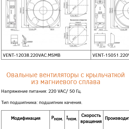
VENT-12038.220VAC.MSMB
VENT-15051.22
Овальные вентиляторы с крыльчаткой
из магниевого сплава
Напряжение питания: 220 VAC/ 50 Гц.
Тип подшипника: подшипник качения.
Скорость
P
I
Модификация
Произво
ди
ном.
ном.
вращения