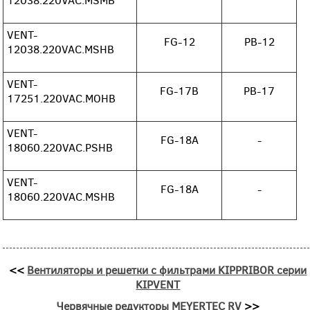
VENT-
FG-12
PB-12
12038.220VAC.MSHB
VENT-
FG-17B
PB-17
17251.220VAC.MOHB
VENT-
FG-18A
-
18060.220VAC.PSHB
VENT-
FG-18A
-
18060.220VAC.MSHB
<<
Вентиляторы и решетки с фильтрами KIPPRIBOR серии
KIPVENT
Червячные редукторы MEYERTEC RV
>>