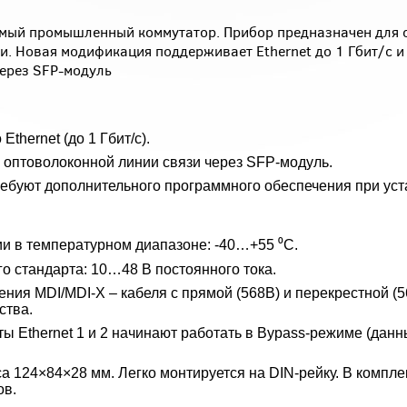
ый промышленный коммутатор. Прибор предназначен для 
ти. Новая модификация поддерживает Ethernet до 1 Гбит/с и
ерез SFP-модуль
thernet (до 1 Гбит/с).
оптоволоконной линии связи через SFP-модуль.
ребуют дополнительного программного обеспечения при уст
и в температурном диапазоне: -40…+55 ⁰С.
 стандарта: 10…48 В постоянного тока.
ния MDI/MDI-X – кабеля с прямой (568В) и перекрестной (5
ства.
ы Ethernet 1 и 2 начинают работать в Bypass-режиме (дан
а 124×84×28 мм. Легко монтируется на DIN-рейку. В компл
ов.