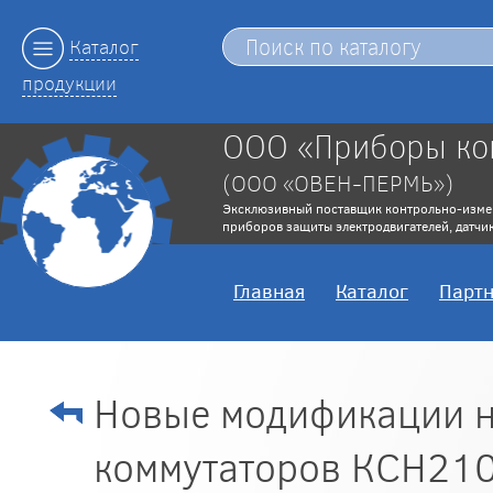
Каталог
продукции
ООО «Приборы ко
(ООО «ОВЕН-ПЕРМЬ»)
Эксклюзивный поставщик контрольно-изме
приборов защиты электродвигателей, датчик
Главная
Каталог
Парт
Новые модификации н
коммутаторов КСН210