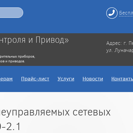
Беспл
нтроля и Привод»
Адрес: г. 
ул. Лунача
рительных приборов,
ов и приводов.
нерам
Прайс-лист
Услуги
Новости
Контакт
еуправляемых сетевых
-2.1