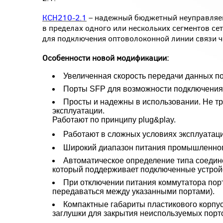
КСН210-2.1
– надежный бюджетный неуправляем
в пределах одного или нескольких сегментов се
для подключения оптоволоконной линии связи ч
Особенности новой модификации:
Увеличенная скорость передачи данных по E
Порты SFP для возможности подключения 
Просты и надежны в использовании. Не т
эксплуатации.
Работают по принципу plug&play.
Работают в сложных условиях эксплуатаци
Широкий диапазон питания промышленного
Автоматическое определение типа соедине
который поддерживает подключенные устрой
При отключении питания коммутатора порт
передаваться между указанными портами).
Компактные габариты пластикового корпус
заглушки для закрытия неиспользуемых порт