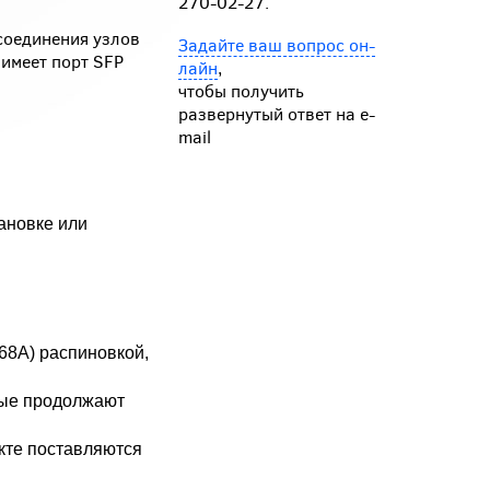
270-02-27.
соединения узлов
Задайте ваш вопрос он-
 имеет порт SFP
лайн
,
чтобы получить
развернутый ответ на e-
mail
ановке или
68А) распиновкой,
ные продолжают
екте поставляются