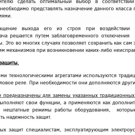
бителю сделать оптимальный выбор в соответстви
 необходимо представлять назначение данного класса
иями.
ение выхода его из строя при воздействии н
дача решается путем заблаговременного отключения 
 Это во многих случаях позволяет сохранить как сам э
им механизмов при возникновении каких-либо неисправ
защиты.
ми технологическими агрегатами используются тради
пловое реле. При необходимости они дополняются дру
е предназначены для замены указанных традиционных
ыполняют свои функции, а применяются как дополнит
ь нештатные режимы работы оборудования, которы
ть надежность защит.
ных защит специалистам, эксплуатирующим электроус