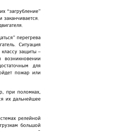
их “загрубление”
 и заканчивается.
двигателя.
аться” перегрева
гатель. Ситуация
 классу защиты –
и возникновении
остаточным для
зойдет пожар или
, при поломках,
ся их дальнейшее
истемах релейной
грузкам большой