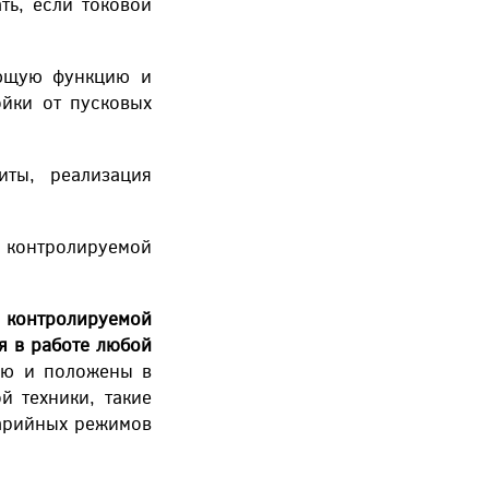
ть, если токовой
ующую функцию и
ойки от пусковых
щиты, реализация
контролируемой
 контролируемой
 в работе любой
ью и положены в
 техники, такие
варийных режимов