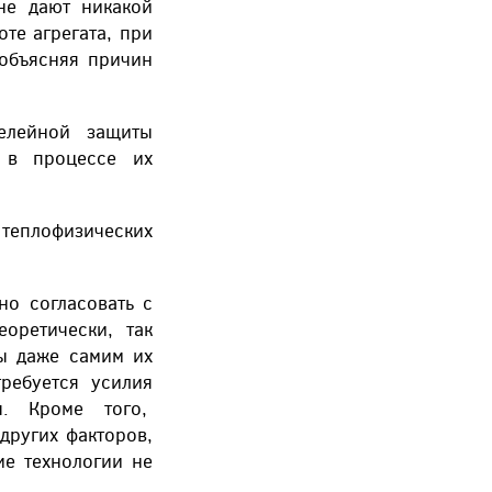
не дают никакой
те агрегата, при
 объясняя причин
елейной защиты
 в процессе их
теплофизических
но согласовать с
еоретически, так
ны даже самим их
требуется усилия
ы. Кроме того,
других факторов,
ие технологии не