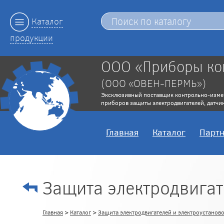
Каталог
продукции
ООО «Приборы ко
(ООО «ОВЕН-ПЕРМЬ»)
Эксклюзивный поставщик контрольно-изме
приборов защиты электродвигателей, датчик
Главная
Каталог
Парт
Защита электродвига
Главная
>
Каталог
>
Защита электродвигателей и электроустанов