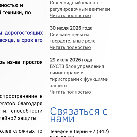
Соленоидный клапан с
жностью и
регулировочным вентилем
 техники, по
Читать полностью
30 июля 2026 года
ы дорогостоящих
Снижаем цены на
есяца, а срок его
твердотельные реле
Читать полностью
29 июля 2026 года
рь из-за простоя
БУСТ3 блок управления
симисторами и
тиристорами с функциями
защиты
Читать полностью
спространение в
егатов благодаря
Связаться с
ти, способности
нами
лейной защиты.
более сложных по
Телефон в Перми +7 (342)