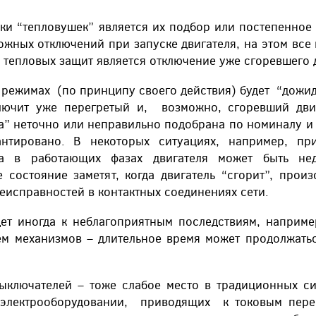
ки “тепловушек” является их подбор или постепенное 
ложных отключений при запуске двигателя, на этом все
 тепловых защит является отключение уже сгоревшего 
 режимах (по принципу своего действия) будет “дожид
ключит уже перегретый и, возможно, сгоревший дви
шка” неточно или неправильно подобрана по номиналу и
антировано. В некоторых ситуациях, например, пр
а в работающих фазах двигателя может быть нед
 состояние заметят, когда двигатель “сгорит”, прои
еисправностей в контактных соединениях сети.
т иногда к неблагоприятным последствиям, например
ем механизмов – длительное время может продолжать
выключателей – тоже слабое место в традиционных с
 электрооборудовании, приводящих к токовым пере