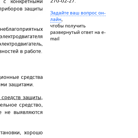
и с конкретными
270-02-27.
 приборов защиты
Задайте ваш вопрос он-
лайн
,
чтобы получить
еблагоприятных
развернутый ответ на e-
электродвигателя
mail
лектродвигатель,
ностей в работе.
ционные средства
гими защитами.
 средств защиты
,
ельное средство,
е не выявляются
тановки, хорошо