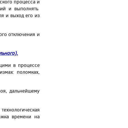
ского процесса и
ний и выполнять
ля и выход его из
ого отключения и
льного).
ими в процессе
измах: поломках,
роя, дальнейшему
технологическая
ржка времени на