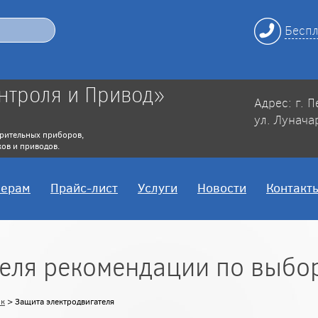
Беспл
нтроля и Привод»
Адрес: г. 
ул. Лунача
рительных приборов,
ов и приводов.
нерам
Прайс-лист
Услуги
Новости
Контакт
теля рекомендации по выбо
ок
> Защита электродвигателя