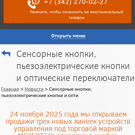
+7 (342) 270-02-27
Нажмите, чтобы позвонить на многоканальный
телефон
Открыть меню
Сенсорные кнопки,
пьезоэлектрические кнопки
и оптические переключатели
Главная
>
Новости
> Сенсорные кнопки,
пьезоэлектрические кнопки и опти
24 ноября 2025 года мы открываем
продажи трех новых линеек устройств
управления под торговой маркой