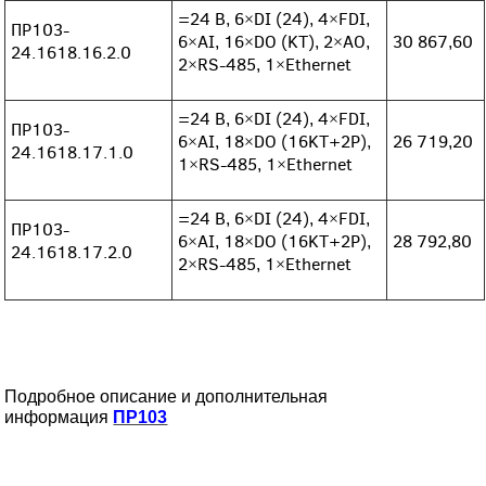
=24 В, 6×DI (24), 4×FDI,
ПР103-
6×AI, 16×DO (KT), 2×AO,
30 867,60
24.1618.16.2.0
2×RS-485, 1×Ethernet
=24 В, 6×DI (24), 4×FDI,
ПР103-
6×AI, 18×DO (16KT+2P),
26 719,20
24.1618.17.1.0
1×RS-485, 1×Ethernet
=24 В, 6×DI (24), 4×FDI,
ПР103-
6×AI, 18×DO (16KT+2P),
28 792,80
24.1618.17.2.0
2×RS-485, 1×Ethernet
Подробное описание и дополнительная
информация
ПР103