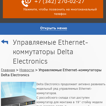
+7 (342) 270-02-27
Нажмите, чтобы позвонить на многоканальный
телефон
Открыть меню
Управляемые Ethernet-
коммутаторы Delta
Electronics
Главная
>
Новости
> Управляемые Ethernet-коммутаторы
Delta Electronics
Delta Electronics продолжает активно развивать
модельный ряд управляемых Ethernet-
коммутаторов.
С российского склада стал доступен
коммутатор для монтажа в 19” стойку модели