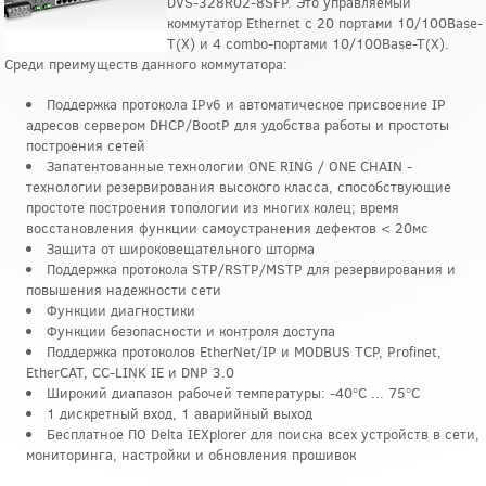
DVS-328R02-8SFP. Это управляемый
коммутатор Ethernet с 20 портами 10/100Base-
T(X) и 4 combo-портами 10/100Base-T(X).
Среди преимуществ данного коммутатора:
Поддержка протокола IPv6 и автоматическое присвоение IP
адресов сервером DHCP/BootP для удобства работы и простоты
построения сетей
Запатентованные технологии ONE RING / ONE CHAIN -
технологии резервирования высокого класса, способствующие
простоте построения топологии из многих колец; время
восстановления функции самоустранения дефектов < 20мс
Защита от широковещательного шторма
Поддержка протокола STP/RSTP/MSTP для резервирования и
повышения надежности сети
Функции диагностики
Функции безопасности и контроля доступа
Поддержка протоколов EtherNet/IP и MODBUS TCP, Profinet,
EtherCAT, CC-LINK IE и DNP 3.0
Широкий диапазон рабочей температуры: -40°C ... 75°C
1 дискретный вход, 1 аварийный выход
Бесплатное ПО Delta IEXplorer для поиска всех устройств в сети,
мониторинга, настройки и обновления прошивок