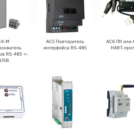
С4-М
АС5 Повторитель
АС6 ПК или
азователь
интерфейса RS-485
НАRТ-про
ов RS-485 <-
 USB