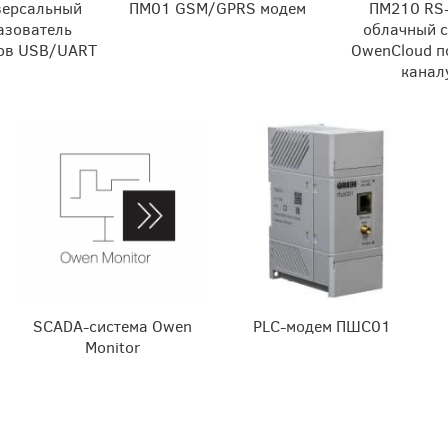
версальный
ПМ01 GSM/GPRS модем
ПМ210 RS
азователь
облачный 
ов USB/UART
OwenCloud п
канал
SCADA-система Owen
PLC-модем ПШС01
Monitor