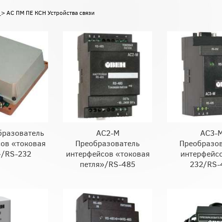
Н
> АС ПМ ПЕ КСН Устройства связи
бразователь
АС2-М
АС3-
ов «токовая
Преобразователь
Преобразо
»/RS-232
интерфейсов «токовая
интерфейсо
петля»/RS-485
232/RS-