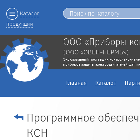
Каталог
продукции
ООО «Приборы ко
(ООО «ОВЕН-ПЕРМЬ»)
Эксклюзивный поставщик контрольно-изме
приборов защиты электродвигателей, датчик
Главная
Каталог
Парт
Программное обеспече
КСН