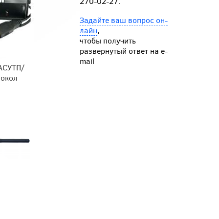
270-02-27.
Задайте ваш вопрос он-
лайн
,
чтобы получить
развернутый ответ на e-
mail
 АСУТП/
токол