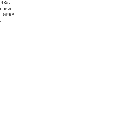
-485/
сервис
о GPRS-
у