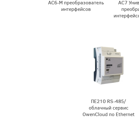
АС6-М преобразователь
АС7 Уни
интерфейсов
преобр
интерфейс
ПЕ210 RS-485/
облачный сервис
OwenCloud по Ethernet